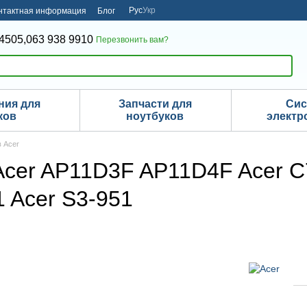
Рус
Укр
нтактная информация
Блог
4505,
063 938 9910
Перезвонить вам?
ния для
Запчасти для
Си
ков
ноутбуков
электр
в Acer
Acer AP11D3F AP11D4F Acer C
1 Acer S3-951