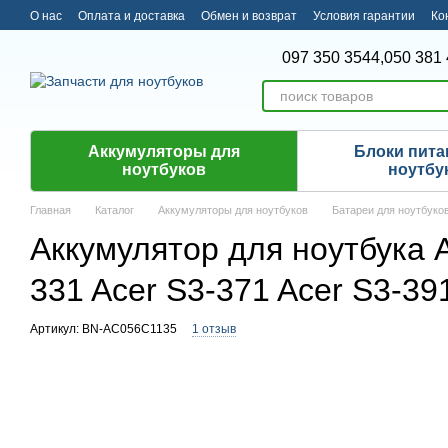
Перейти к основному контенту
О нас
Оплата и доставка
Обмен и возврат
Условия гарантии
Ко
097 350 3544,
050 381 
Аккумуляторы для
Блоки пита
ноутбуков
ноутбу
Главная
Каталог
Аккумуляторы для ноутбуков
Батареи для ноутбуко
Аккумулятор для ноутбука 
331 Acer S3-371 Acer S3-39
Артикул: BN-AC056C1135
1 отзыв