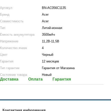
Артикул
BN-AC056C1135
Бренд
Acer
Совместимость
Acer
Тип
Литий-ионная
Емкость аккумулятора
3500мАч
Напряжение
11,2В-11,5В
Количество ячеек
4
Цвет
Черный
Гарантия
12 месяцев
Тип гарантии
Гарантия от Магазина
Состояние товара
Новый
Доставка
Оплата
Гарантия
Контактная информация