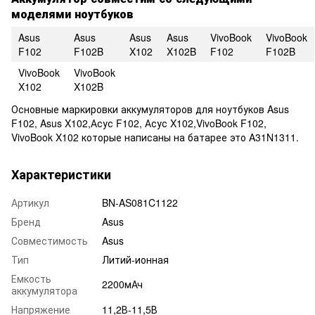
моделями ноутбуков
Asus
Asus
Asus
Asus
VivoBook
VivoBook
F102
F102B
X102
X102B
F102
F102B
VivoBook
VivoBook
X102
X102B
Основные маркировки аккумуляторов для ноутбуков Asus
F102, Asus X102,Асус F102, Асус X102,VivoBook F102,
VivoBook X102 которые написаны на батарее это A31N1311.
Характеристики
Артикул
BN-AS081C1122
Бренд
Asus
Совместимость
Asus
Тип
Литий-ионная
Емкость
2200мАч
аккумулятора
Напряжение
11,2В-11,5В