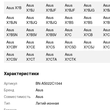
Asus
Asus
Asus
Asus
Asu
Asus X7B
X7BJ
X7BJF
X7BJF
X7BJG
X7B
Asus
Asus
Asus
Asus
Asus
Asu
X7BJN
X7BJQ
X7BJQ
X7BS
X7BS
X7
Asus
Asus
Asus
Asus
Asus
Asu
X7BSN
X7BSV
X7BSV
X7C
X7CB
X7C
Asus
Asus
Asus
Asus
Asus
Asu
X7CBY
X7CE
X7CS
X7CSD
X7CSJ
X7
Asus
Asus
Asus
Asus
X7CSV
X7CT
X7CTA
X7CTK
Характеристики
Артикул
BN-AS022C1044
Бренд
Asus
Совместимость
Asus
Тип
Литий-ионная
Емкость