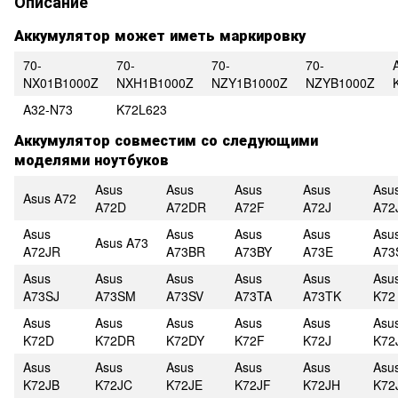
Описание
Аккумулятор может иметь маркировку
70-
70-
70-
70-
NX01B1000Z
NXH1B1000Z
NZY1B1000Z
NZYB1000Z
A32-N73
K72L623
Аккумулятор совместим со следующими
моделями ноутбуков
Asus
Asus
Asus
Asus
Asu
Asus A72
A72D
A72DR
A72F
A72J
A72
Asus
Asus
Asus
Asus
Asu
Asus A73
A72JR
A73BR
A73BY
A73E
A73
Asus
Asus
Asus
Asus
Asus
Asu
A73SJ
A73SM
A73SV
A73TA
A73TK
K72
Asus
Asus
Asus
Asus
Asus
Asu
K72D
K72DR
K72DY
K72F
K72J
K72
Asus
Asus
Asus
Asus
Asus
Asu
K72JB
K72JC
K72JE
K72JF
K72JH
K72