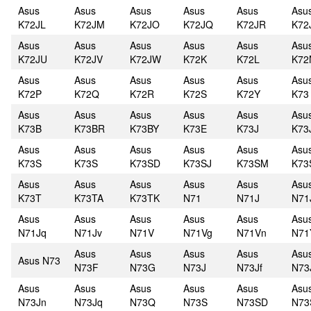
Asus
Asus
Asus
Asus
Asus
Asu
K72JL
K72JM
K72JO
K72JQ
K72JR
K72
Asus
Asus
Asus
Asus
Asus
Asu
K72JU
K72JV
K72JW
K72K
K72L
K72
Asus
Asus
Asus
Asus
Asus
Asu
K72P
K72Q
K72R
K72S
K72Y
K73
Asus
Asus
Asus
Asus
Asus
Asu
K73B
K73BR
K73BY
K73E
K73J
K73
Asus
Asus
Asus
Asus
Asus
Asu
K73S
K73S
K73SD
K73SJ
K73SM
K73
Asus
Asus
Asus
Asus
Asus
Asu
K73T
K73TA
K73TK
N71
N71J
N71
Asus
Asus
Asus
Asus
Asus
Asu
N71Jq
N71Jv
N71V
N71Vg
N71Vn
N71
Asus
Asus
Asus
Asus
Asu
Asus N73
N73F
N73G
N73J
N73Jf
N73
Asus
Asus
Asus
Asus
Asus
Asu
N73Jn
N73Jq
N73Q
N73S
N73SD
N73