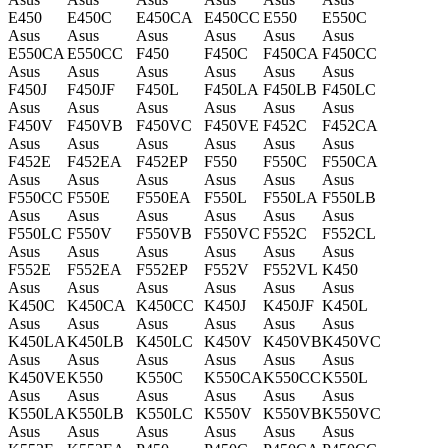
E450
E450C
E450CA
E450CC
E550
E550C
Asus
Asus
Asus
Asus
Asus
Asus
E550CA
E550CC
F450
F450C
F450CA
F450CC
Asus
Asus
Asus
Asus
Asus
Asus
F450J
F450JF
F450L
F450LA
F450LB
F450LC
Asus
Asus
Asus
Asus
Asus
Asus
F450V
F450VB
F450VC
F450VE
F452C
F452CA
Asus
Asus
Asus
Asus
Asus
Asus
F452E
F452EA
F452EP
F550
F550C
F550CA
Asus
Asus
Asus
Asus
Asus
Asus
F550CC
F550E
F550EA
F550L
F550LA
F550LB
Asus
Asus
Asus
Asus
Asus
Asus
F550LC
F550V
F550VB
F550VC
F552C
F552CL
Asus
Asus
Asus
Asus
Asus
Asus
F552E
F552EA
F552EP
F552V
F552VL
K450
Asus
Asus
Asus
Asus
Asus
Asus
K450C
K450CA
K450CC
K450J
K450JF
K450L
Asus
Asus
Asus
Asus
Asus
Asus
K450LA
K450LB
K450LC
K450V
K450VB
K450VC
Asus
Asus
Asus
Asus
Asus
Asus
K450VE
K550
K550C
K550CA
K550CC
K550L
Asus
Asus
Asus
Asus
Asus
Asus
K550LA
K550LB
K550LC
K550V
K550VB
K550VC
Asus
Asus
Asus
Asus
Asus
Asus