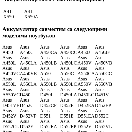
A41-
A41-
X550
X550A
Аккумулятор совместим со следующими
моделями ноутбуков
Asus
Asus
Asus
Asus
Asus
Asus
A450
A450C
A450CA
A450CC
A450J
A450JF
Asus
Asus
Asus
Asus
Asus
Asus
A450L
A450LA
A450LB
A450LC
A450V
A450VB
Asus
Asus
Asus
Asus
Asus
Asus
A450VC
A450VE
A550
A550C
A550CA
A550CC
Asus
Asus
Asus
Asus
Asus
Asus
A550L
A550LA
A550LB
A550LC
A550V
A550VB
Asus
Asus
Asus
Asus
Asus
Asus
A550VC
D450
D450L
D450LA
D450LC
D451V
Asus
Asus
Asus
Asus
Asus
Asus
D451VE
D452C
D452CP
D452E
D452EA
D452EP
Asus
Asus
Asus
Asus
Asus
Asus
D452V
D452VP
D551
D551E
D551EA
D552C
Asus
Asus
Asus
Asus
Asus
Asus
D552CL
D552E
D552EA
D552EP
D552V
D552VL
Asus
Asus
Asus
Asus
Asus
Asus