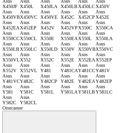
Asus
Asus
Asus
Asus
Asus
Asus
X450JF
X450L
X450LA
X450LB
X450LC
X450V
Asus
Asus
Asus
Asus
Asus
Asus
X450VB
X450VC
X450VE
X452C
X452CP
X452E
Asus
Asus
Asus
Asus
Asus
Asus
X452EA
X452EP
X452V
X452VP
X550C
X550CA
Asus
Asus
Asus
Asus
Asus
Asus
X550CC
X550CL
X550E
X550EA
X550L
X550LA
Asus
Asus
Asus
Asus
Asus
Asus
X550LB
X550LC
X550LD
X550V
X550VB
X550VC
Asus
Asus
Asus
Asus
Asus
Asus
X550VL
X552
X552C
X552E
X552EA
X552EP
Asus
Asus
Asus
Asus
Asus
Asus
X552V
X552VL
Y481
Y481CA
Y481CC
Y481V
Asus
Asus
Asus
Asus
Asus
Asus
Y481VC
Y482C
Y482CP
Y482E
Y482EA
Y482EP
Asus
Asus
Asus
Asus
Asus
Asus
Y581
Y581C
Y581L
Y581LA
Y581LB
Y581LC
Asus
Asus
Y582C
Y582CL
Описание