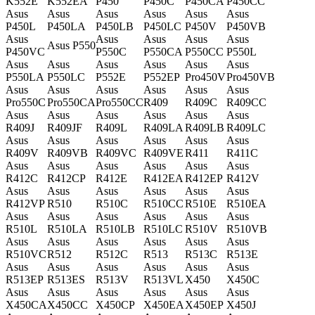
K552E
K552EA
P450
P450C
P450CA
P450CC
Asus
Asus
Asus
Asus
Asus
Asus
P450L
P450LA
P450LB
P450LC
P450V
P450VB
Asus
Asus
Asus
Asus
Asus
Asus P550
P450VC
P550C
P550CA
P550CC
P550L
Asus
Asus
Asus
Asus
Asus
Asus
P550LA
P550LC
P552E
P552EP
Pro450V
Pro450VB
Asus
Asus
Asus
Asus
Asus
Asus
Pro550C
Pro550CA
Pro550CC
R409
R409C
R409CC
Asus
Asus
Asus
Asus
Asus
Asus
R409J
R409JF
R409L
R409LA
R409LB
R409LC
Asus
Asus
Asus
Asus
Asus
Asus
R409V
R409VB
R409VC
R409VE
R411
R411C
Asus
Asus
Asus
Asus
Asus
Asus
R412C
R412CP
R412E
R412EA
R412EP
R412V
Asus
Asus
Asus
Asus
Asus
Asus
R412VP
R510
R510C
R510CC
R510E
R510EA
Asus
Asus
Asus
Asus
Asus
Asus
R510L
R510LA
R510LB
R510LC
R510V
R510VB
Asus
Asus
Asus
Asus
Asus
Asus
R510VC
R512
R512C
R513
R513C
R513E
Asus
Asus
Asus
Asus
Asus
Asus
R513EP
R513ES
R513V
R513VL
X450
X450C
Asus
Asus
Asus
Asus
Asus
Asus
X450CA
X450CC
X450CP
X450EA
X450EP
X450J