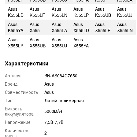
Asus
Asus
Asus
Asus
Asus
Asus
K555LD
K555LF
K555LN
K555LP
K555UB
K555UJ
Asus
Asus
Asus
Asus
Asus
Asus
K555YA
X555
X555LA
X555LD
X555LF
X555LN
Asus
Asus
Asus
Asus
X555LP
X555UB
X555UJ
X555YA
Характеристики
Артикул
BN-AS084C7650
Бренд
Asus
Совместимость
Asus
Тип
Литий-полимерная
Емкость
5000мАч
аккумулятора
Напряжение
7,5В-7,7В
Количество
2
ячеек