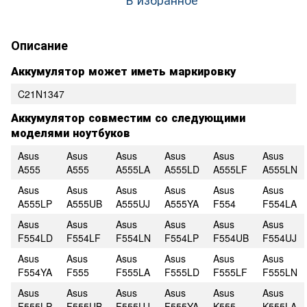
Описание
Аккумулятор может иметь маркировку
C21N1347
Аккумулятор совместим со следующими
моделями ноутбуков
Asus
Asus
Asus
Asus
Asus
Asus
A555
A555
A555LA
A555LD
A555LF
A555LN
Asus
Asus
Asus
Asus
Asus
Asus
A555LP
A555UB
A555UJ
A555YA
F554
F554LA
Asus
Asus
Asus
Asus
Asus
Asus
F554LD
F554LF
F554LN
F554LP
F554UB
F554UJ
Asus
Asus
Asus
Asus
Asus
Asus
F554YA
F555
F555LA
F555LD
F555LF
F555LN
Asus
Asus
Asus
Asus
Asus
Asus
F555LP
F555UB
F555UJ
F555YA
K555
K555LA