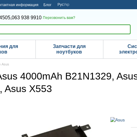
Рус
Укр
нтактная информация
Блог
4505,
063 938 9910
Перезвонить вам?
ния для
Запчасти для
Си
ков
ноутбуков
электр
в Asus
Asus 4000mAh B21N1329, Asus 
, Asus X553