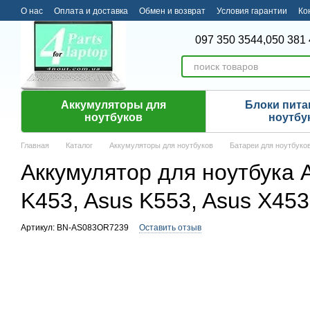
Перейти к основному контенту
О нас
Оплата и доставка
Обмен и возврат
Условия гарантии
Ко
097 350 3544,
050 381 
Аккумуляторы для
Блоки пита
ноутбуков
ноутбу
Главная
Каталог
Аккумуляторы для ноутбуков
Батареи для ноутбуко
Аккумулятор для ноутбука 
K453, Asus K553, Asus X453
Артикул: BN-AS083OR7239
Оставить отзыв