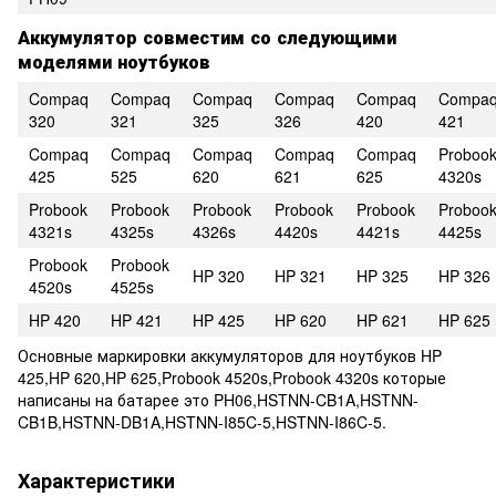
Аккумулятор совместим со следующими
моделями ноутбуков
Compaq
Compaq
Compaq
Compaq
Compaq
Compa
320
321
325
326
420
421
Compaq
Compaq
Compaq
Compaq
Compaq
Proboo
425
525
620
621
625
4320s
Probook
Probook
Probook
Probook
Probook
Proboo
4321s
4325s
4326s
4420s
4421s
4425s
Probook
Probook
HP 320
HP 321
HP 325
HP 326
4520s
4525s
HP 420
HP 421
HP 425
HP 620
HP 621
HP 625
Основные маркировки аккумуляторов для ноутбуков HP
425,HP 620,HP 625,Probook 4520s,Probook 4320s которые
написаны на батарее это PH06,HSTNN-CB1A,HSTNN-
CB1B,HSTNN-DB1A,HSTNN-I85C-5,HSTNN-I86C-5.
Характеристики