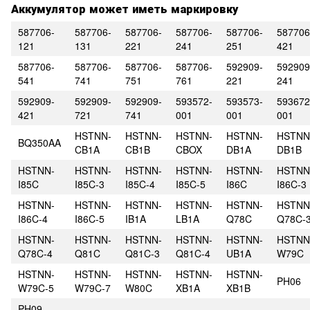
Аккумулятор может иметь маркировку
587706-
587706-
587706-
587706-
587706-
587706
121
131
221
241
251
421
587706-
587706-
587706-
587706-
592909-
592909
541
741
751
761
221
241
592909-
592909-
592909-
593572-
593573-
593672
421
721
741
001
001
001
HSTNN-
HSTNN-
HSTNN-
HSTNN-
HSTNN
BQ350AA
CB1A
CB1B
CBOX
DB1A
DB1B
HSTNN-
HSTNN-
HSTNN-
HSTNN-
HSTNN-
HSTNN
I85C
I85C-3
I85C-4
I85C-5
I86C
I86C-3
HSTNN-
HSTNN-
HSTNN-
HSTNN-
HSTNN-
HSTNN
I86C-4
I86C-5
IB1A
LB1A
Q78C
Q78C-
HSTNN-
HSTNN-
HSTNN-
HSTNN-
HSTNN-
HSTNN
Q78C-4
Q81C
Q81C-3
Q81C-4
UB1A
W79C
HSTNN-
HSTNN-
HSTNN-
HSTNN-
HSTNN-
PH06
W79C-5
W79C-7
W80C
XB1A
XB1B
PH09