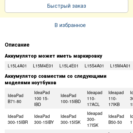
Быстрый заказ
В избранное
Описание
Аккумулятор может иметь маркировку
L15L4A01
L15M4E01
L15L4E01
L15S4A01
L15M4A01
Аккумулятор совместим со следующими
моделями ноутбуков
IdeaPad
Ideapad
Ideapad
I
IdeaPad
IdeaPad
100 15-
110-
110-
3
B71-80
100-15IBD
IBD
17ACL
17IKB
1
Ideapad
IdeaPad
IdeaPad
IdeaPad
IdeaPad
I
300-
300-15IBR
300-15IBY
300-15ISK
B50-50
1
17ISK