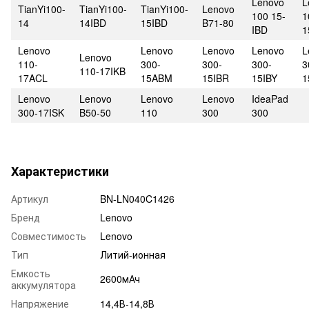
Lenovo
L
TianYi100-
TianYi100-
TianYi100-
Lenovo
100 15-
1
14
14IBD
15IBD
B71-80
IBD
1
Lenovo
Lenovo
Lenovo
Lenovo
L
Lenovo
110-
300-
300-
300-
3
110-17IKB
17ACL
15ABM
15IBR
15IBY
1
Lenovo
Lenovo
Lenovo
Lenovo
IdeaPad
300-17ISK
B50-50
110
300
300
Характеристики
Артикул
BN-LN040C1426
Бренд
Lenovo
Совместимость
Lenovo
Тип
Литий-ионная
Емкость
2600мАч
аккумулятора
Напряжение
14,4В-14,8В