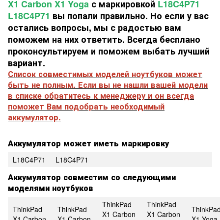
X1 Carbon X1 Yoga
с маркировкой
L18C4P71
L18C4P71
вы попали правильно. Но если у вас
остались вопросы, мы с радостью вам
поможем на них ответить. Всегда бесплано
проконсультируем и поможем выбать лучший
вариант.
Список совместимых моделей ноутбуков может
быть не полным. Если вы не нашли вашей модели
в списке обратитесь к менеджеру и он всегда
поможет Вам подобрать необходимый
аккумулятор.
Аккумулятор может иметь маркировку
L18C4P71
L18C4P71
Аккумулятор совместим со следующими
моделями ноутбуков
ThinkPad
ThinkPad
ThinkPad
ThinkPad
ThinkPa
X1 Carbon
X1 Carbon
X1 Carbon
X1 Carbon
X1 Yoga