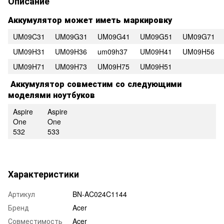
Описание
Аккумулятор может иметь маркировку
UM09C31
UM09G31
UM09G41
UM09G51
UM09G71
UM09H31
UM09H36
um09h37
UM09H41
UM09H56
UM09H71
UM09H73
UM09H75
UM09H51
Аккумулятор совместим со следующими
моделями ноутбуков
Aspire
Aspire
One
One
532
533
Характеристики
Артикул
BN-AC024C1144
Бренд
Acer
Совместимость
Acer