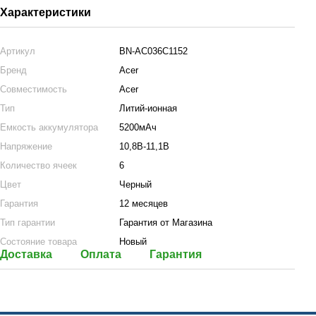
Характеристики
Артикул
BN-AC036C1152
Бренд
Acer
Совместимость
Acer
Тип
Литий-ионная
Емкость аккумулятора
5200мАч
Напряжение
10,8В-11,1В
Количество ячеек
6
Цвет
Черный
Гарантия
12 месяцев
Тип гарантии
Гарантия от Магазина
Состояние товара
Новый
Доставка
Оплата
Гарантия