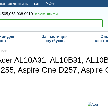
Рус
Укр
нтактная информация
Блог
4505,
063 938 9910
Перезвонить вам?
ния для
Запчасти для
Си
ков
ноутбуков
электр
в Acer
Acer AL10A31, AL10B31, AL10
255, Aspire One D257, Aspire