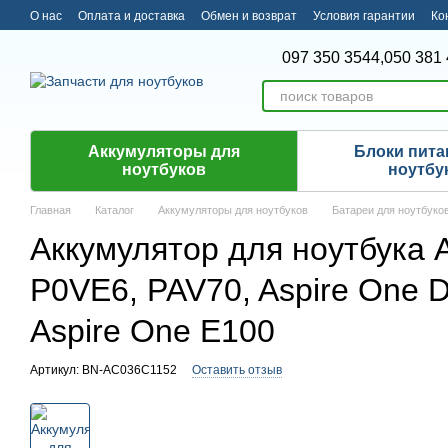
Перейти к основному контенту
О нас
Оплата и доставка
Обмен и возврат
Условия гарантии
Ко
097 350 3544,
050 381 
Аккумуляторы для
Блоки пита
ноутбуков
ноутбу
Главная
Каталог
Аккумуляторы для ноутбуков
Батареи для ноутбуко
Аккумулятор для ноутбука 
P0VE6, PAV70, Aspire One D
Aspire One E100
Артикул: BN-AC036C1152
Оставить отзыв