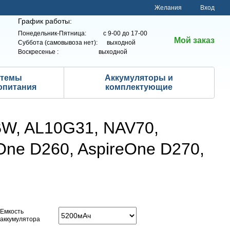
Желания
Вход
График работы:
Понедельник-Пятница: с 9-00 до 17-00
Мой заказ
Суббота (самовывоза нет): выходной
Воскресенье : выходной
стемы
Аккумуляторы и
опитания
комплектующие
BW, AL10G31, NAV70,
 One D260, AspireOne D270,
Емкость
аккумулятора