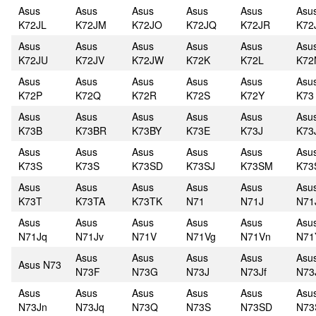
Asus
Asus
Asus
Asus
Asus
Asu
K72JL
K72JM
K72JO
K72JQ
K72JR
K72
Asus
Asus
Asus
Asus
Asus
Asu
K72JU
K72JV
K72JW
K72K
K72L
K72
Asus
Asus
Asus
Asus
Asus
Asu
K72P
K72Q
K72R
K72S
K72Y
K73
Asus
Asus
Asus
Asus
Asus
Asu
K73B
K73BR
K73BY
K73E
K73J
K73
Asus
Asus
Asus
Asus
Asus
Asu
K73S
K73S
K73SD
K73SJ
K73SM
K73
Asus
Asus
Asus
Asus
Asus
Asu
K73T
K73TA
K73TK
N71
N71J
N71
Asus
Asus
Asus
Asus
Asus
Asu
N71Jq
N71Jv
N71V
N71Vg
N71Vn
N71
Asus
Asus
Asus
Asus
Asu
Asus N73
N73F
N73G
N73J
N73Jf
N73
Asus
Asus
Asus
Asus
Asus
Asu
N73Jn
N73Jq
N73Q
N73S
N73SD
N73