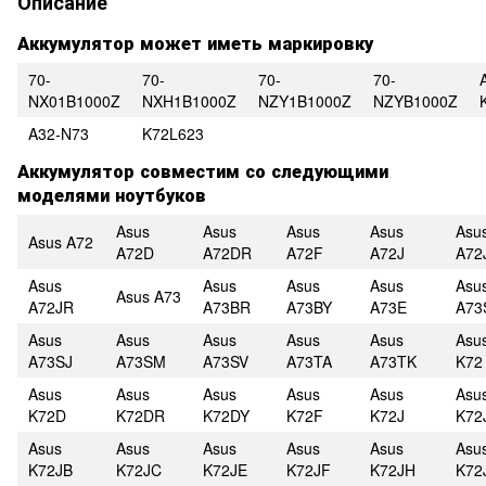
Описание
Аккумулятор может иметь маркировку
70-
70-
70-
70-
NX01B1000Z
NXH1B1000Z
NZY1B1000Z
NZYB1000Z
A32-N73
K72L623
Аккумулятор совместим со следующими
моделями ноутбуков
Asus
Asus
Asus
Asus
Asu
Asus A72
A72D
A72DR
A72F
A72J
A72
Asus
Asus
Asus
Asus
Asu
Asus A73
A72JR
A73BR
A73BY
A73E
A73
Asus
Asus
Asus
Asus
Asus
Asu
A73SJ
A73SM
A73SV
A73TA
A73TK
K72
Asus
Asus
Asus
Asus
Asus
Asu
K72D
K72DR
K72DY
K72F
K72J
K72
Asus
Asus
Asus
Asus
Asus
Asu
K72JB
K72JC
K72JE
K72JF
K72JH
K72