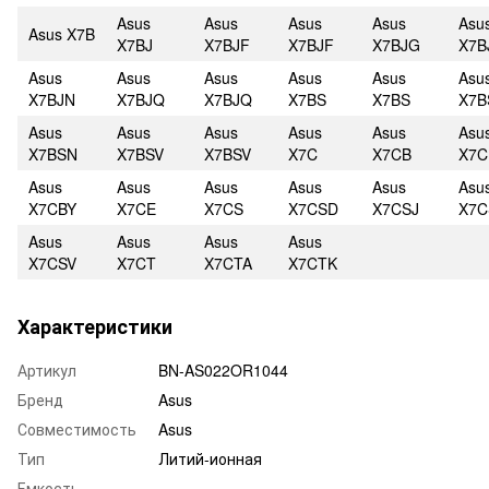
Asus
Asus
Asus
Asus
Asu
Asus X7B
X7BJ
X7BJF
X7BJF
X7BJG
X7B
Asus
Asus
Asus
Asus
Asus
Asu
X7BJN
X7BJQ
X7BJQ
X7BS
X7BS
X7
Asus
Asus
Asus
Asus
Asus
Asu
X7BSN
X7BSV
X7BSV
X7C
X7CB
X7C
Asus
Asus
Asus
Asus
Asus
Asu
X7CBY
X7CE
X7CS
X7CSD
X7CSJ
X7
Asus
Asus
Asus
Asus
X7CSV
X7CT
X7CTA
X7CTK
Характеристики
Артикул
BN-AS022OR1044
Бренд
Asus
Совместимость
Asus
Тип
Литий-ионная
Емкость