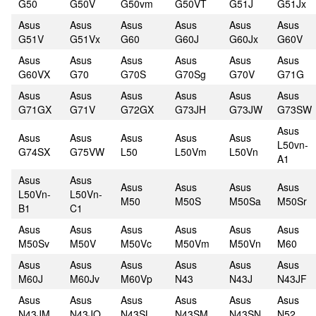
G50
G50V
G50vm
G50VT
G51J
G51Jx
Asus
Asus
Asus
Asus
Asus
Asus
G51V
G51Vx
G60
G60J
G60Jx
G60V
Asus
Asus
Asus
Asus
Asus
Asus
G60VX
G70
G70S
G70Sg
G70V
G71G
Asus
Asus
Asus
Asus
Asus
Asus
G71GX
G71V
G72GX
G73JH
G73JW
G73SW
Asus
Asus
Asus
Asus
Asus
Asus
L50vn-
G74SX
G75VW
L50
L50Vm
L50Vn
A1
Asus
Asus
Asus
Asus
Asus
Asus
L50Vn-
L50Vn-
M50
M50S
M50Sa
M50Sr
B1
C1
Asus
Asus
Asus
Asus
Asus
Asus
M50Sv
M50V
M50Vc
M50Vm
M50Vn
M60
Asus
Asus
Asus
Asus
Asus
Asus
M60J
M60Jv
M60Vp
N43
N43J
N43JF
Asus
Asus
Asus
Asus
Asus
Asus
N43JM
N43JQ
N43SL
N43SM
N43SN
N52