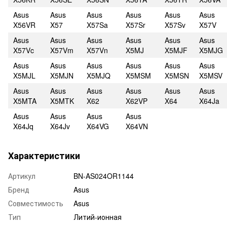
Asus
Asus
Asus
Asus
Asus
Asus
X56VR
X57
X57Sa
X57Sr
X57Sv
X57V
Asus
Asus
Asus
Asus
Asus
Asus
X57Vc
X57Vm
X57Vn
X5MJ
X5MJF
X5MJG
Asus
Asus
Asus
Asus
Asus
Asus
X5MJL
X5MJN
X5MJQ
X5MSM
X5MSN
X5MSV
Asus
Asus
Asus
Asus
Asus
Asus
X5MTA
X5MTK
X62
X62VP
X64
X64Ja
Asus
Asus
Asus
Asus
X64Jq
X64Jv
X64VG
X64VN
Характеристики
Артикул
BN-AS024OR1144
Бренд
Asus
Совместимость
Asus
Тип
Литий-ионная