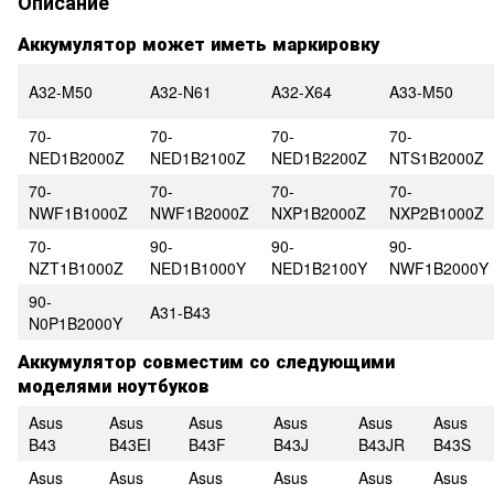
Описание
Аккумулятор может иметь маркировку
A32-M50
A32-N61
A32-X64
A33-M50
70-
70-
70-
70-
NED1B2000Z
NED1B2100Z
NED1B2200Z
NTS1B2000Z
70-
70-
70-
70-
NWF1B1000Z
NWF1B2000Z
NXP1B2000Z
NXP2B1000Z
70-
90-
90-
90-
NZT1B1000Z
NED1B1000Y
NED1B2100Y
NWF1B2000Y
90-
A31-B43
N0P1B2000Y
Аккумулятор совместим со следующими
моделями ноутбуков
Asus
Asus
Asus
Asus
Asus
Asus
B43
B43EI
B43F
B43J
B43JR
B43S
Asus
Asus
Asus
Asus
Asus
Asus