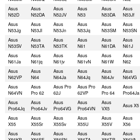
Asus
Asus
Asus
Asus
Asus
Asus
N52D
N52DA
N52JV
N53
N53DA
N53Jf
Asus
Asus
Asus
Asus
Asus
Asus
N53Jg
N53Jl
N53Jn
N53Jq
N53SM
N53SN
Asus
Asus
Asus
Asus
Asus
Asus
N53SV
N53TA
N53TK
N61
N61DA
N61J
Asus
Asus
Asus
Asus
Asus
Asus
N61Ja
N61jq
N61jv
N61vN
N61W
N62
Asus
Asus
Asus
Asus
Asus
Asus
N62VP
N64
N64Ja
N64Jq
N64Jv
N64VG
Asus
Asus
Asus Pro
Asus Pro
Asus
Asus
N64VN
Pro 62
62J
62VP
Pro 64
Pro64Ja
Asus
Asus
Asus
Asus
Asus
Asus X5
Pro64Jq
Pro64Jv
Pro64VG
Pro64VN
VX5
Asus
Asus
Asus
Asus
Asus
Asus
X55
X55Sr
X55Sv
X55U
X55V
X56
Asus
Asus
Asus
Asus
Asus
Asus
X56KR
X56SE
X56SN
X56TA
X56TR
X56VA