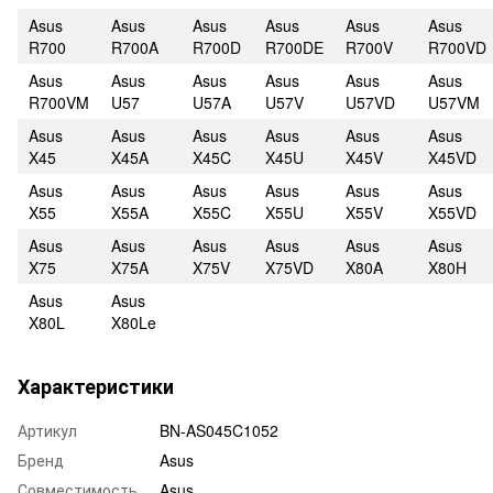
Asus
Asus
Asus
Asus
Asus
Asus
R700
R700A
R700D
R700DE
R700V
R700VD
Asus
Asus
Asus
Asus
Asus
Asus
R700VM
U57
U57A
U57V
U57VD
U57VM
Asus
Asus
Asus
Asus
Asus
Asus
X45
X45A
X45C
X45U
X45V
X45VD
Asus
Asus
Asus
Asus
Asus
Asus
X55
X55A
X55C
X55U
X55V
X55VD
Asus
Asus
Asus
Asus
Asus
Asus
X75
X75A
X75V
X75VD
X80A
X80H
Asus
Asus
X80L
X80Le
Характеристики
Артикул
BN-AS045C1052
Бренд
Asus
Совместимость
Asus