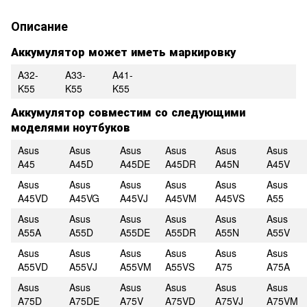
Описание
Аккумулятор может иметь маркировку
A32-
A33-
A41-
K55
K55
K55
Аккумулятор совместим со следующими
моделями ноутбуков
Asus
Asus
Asus
Asus
Asus
Asus
A45
A45D
A45DE
A45DR
A45N
A45V
Asus
Asus
Asus
Asus
Asus
Asus
A45VD
A45VG
A45VJ
A45VM
A45VS
A55
Asus
Asus
Asus
Asus
Asus
Asus
A55A
A55D
A55DE
A55DR
A55N
A55V
Asus
Asus
Asus
Asus
Asus
Asus
A55VD
A55VJ
A55VM
A55VS
A75
A75A
Asus
Asus
Asus
Asus
Asus
Asus
A75D
A75DE
A75V
A75VD
A75VJ
A75VM