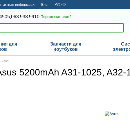
Рус
Укр
нтактная информация
Блог
4505,
063 938 9910
Перезвонить вам?
ния для
Запчасти для
Си
ков
ноутбуков
электр
в Asus
sus 5200mAh A31-1025, A32-1