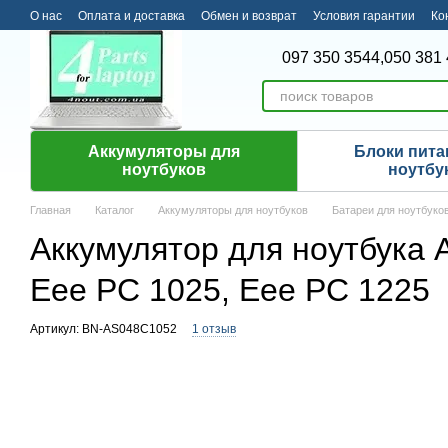
Перейти к основному контенту
О нас
Оплата и доставка
Обмен и возврат
Условия гарантии
Ко
097 350 3544,
050 381 
Аккумуляторы для
Блоки пита
ноутбуков
ноутбу
Главная
Каталог
Аккумуляторы для ноутбуков
Батареи для ноутбуко
Аккумулятор для ноутбука A
Eee PC 1025, Eee PC 1225
Артикул: BN-AS048C1052
1 отзыв