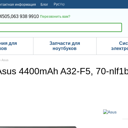
Рус
Укр
нтактная информация
Блог
4505,
063 938 9910
Перезвонить вам?
ния для
Запчасти для
Си
ков
ноутбуков
электр
в Asus
sus 4400mAh A32-F5, 70-nlf1b