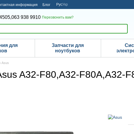
Рус
Укр
нтактная информация
Блог
4505,
063 938 9910
Перезвонить вам?
ния для
Запчасти для
Си
ков
ноутбуков
электр
в Asus
Asus A32-F80,A32-F80A,A32-F