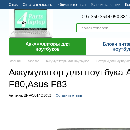
Перейти к основному контенту
О нас
Оплата и доставка
Обмен и возврат
Условия гарантии
Ко
097 350 3544,
050 381 
Аккумуляторы для
Блоки пита
ноутбуков
ноутбу
Главная
Каталог
Аккумуляторы для ноутбуков
Батареи для ноутбуко
Аккумулятор для ноутбука 
F80,Asus F83
Артикул: BN-AS014C1052
Оставить отзыв