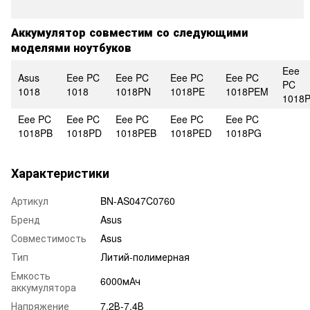
Аккумулятор совместим со следующими
моделями ноутбуков
Eee
Asus
Eee PC
Eee PC
Eee PC
Eee PC
PC
1018
1018
1018PN
1018PE
1018PEM
1018
Eee PC
Eee PC
Eee PC
Eee PC
Eee PC
1018PB
1018PD
1018PEB
1018PED
1018PG
Характеристики
Артикул
BN-AS047C0760
Бренд
Asus
Совместимость
Asus
Тип
Литий-полимерная
Емкость
6000мАч
аккумулятора
Напряжение
7,2В-7,4В