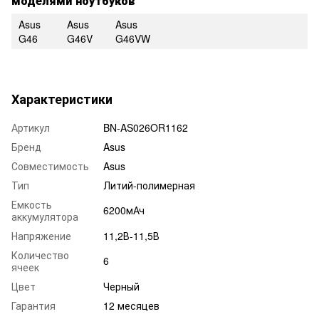
моделями ноутбуков
Asus
Asus
Asus
G46
G46V
G46VW
Характеристики
Артикул
BN-AS026OR1162
Бренд
Asus
Совместимость
Asus
Тип
Литий-полимерная
Емкость
6200мАч
аккумулятора
Напряжение
11,2В-11,5В
Количество
6
ячеек
Цвет
Черный
Гарантия
12 месяцев