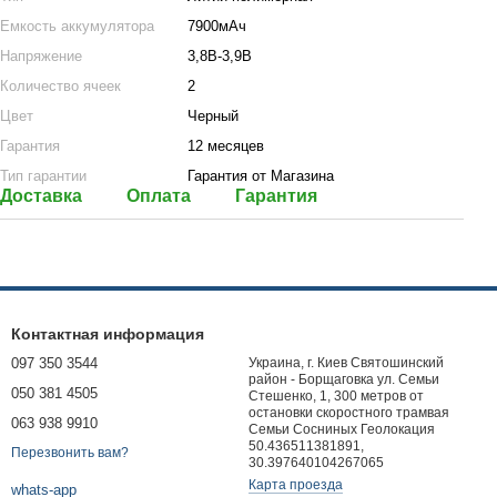
Емкость аккумулятора
7900мАч
Напряжение
3,8В-3,9В
Количество ячеек
2
Цвет
Черный
Гарантия
12 месяцев
Тип гарантии
Гарантия от Магазина
Доставка
Оплата
Гарантия
Контактная информация
097 350 3544
Украина, г. Киев Святошинский
район - Борщаговка ул. Семьи
050 381 4505
Стешенко, 1, 300 метров от
остановки скоростного трамвая
063 938 9910
Семьи Сосниных Геолокация
50.436511381891,
Перезвонить вам?
30.397640104267065
Карта проезда
whats-app