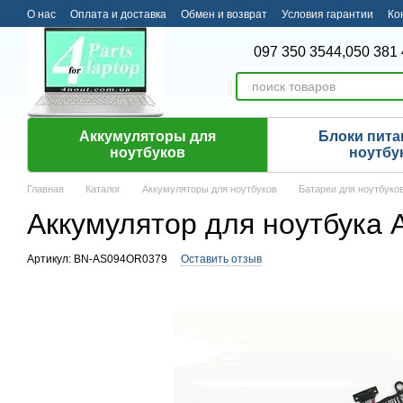
Перейти к основному контенту
О нас
Оплата и доставка
Обмен и возврат
Условия гарантии
Ко
097 350 3544,
050 381 
Аккумуляторы для
Блоки пита
ноутбуков
ноутбу
Главная
Каталог
Аккумуляторы для ноутбуков
Батареи для ноутбуко
Аккумулятор для ноутбука
Артикул: BN-AS094OR0379
Оставить отзыв