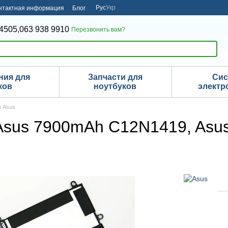
Рус
Укр
нтактная информация
Блог
4505,
063 938 9910
Перезвонить вам?
ния для
Запчасти для
Си
ков
ноутбуков
электр
в Asus
 Asus 7900mAh C12N1419, Asu