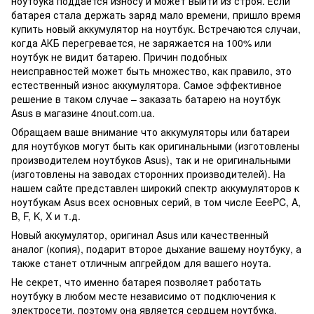
ноутбука поддается износу и может выйти из строя. Если
батарея стала держать заряд мало времени, пришло время
купить новый аккумулятор на ноутбук. Встречаются случаи,
когда АКБ перегревается, не заряжается на 100% или
ноутбук не видит батарею. Причин подобных
неисправностей может быть множество, как правило, это
естественный износ аккумулятора. Самое эффективное
решение в таком случае – заказать батарею на ноутбук
Asus в магазине 4nout.com.ua.
Обращаем ваше внимание что аккумуляторы или батареи
для ноутбуков могут быть как оригинальными (изготовлены
производителем ноутбуков Asus), так и не оригинальными
(изготовлены на заводах сторонних производителей). На
нашем сайте представлен широкий спектр аккумуляторов к
ноутбукам Asus всех основных серий, в том числе EeePC, A,
B, F, K, X и т.д.
Новый аккумулятор, оригинал Asus или качественный
аналог (копия), подарит второе дыхание вашему ноутбуку, а
также станет отличным апгрейдом для вашего ноута.
Не секрет, что именно батарея позволяет работать
ноутбуку в любом месте независимо от подключения к
электросети, поэтому она является сердцем ноутбука.