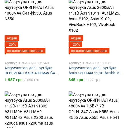
Акция
Акция
−25%
−25%
осталось меньше часа
осталось меньше часа
Артикул: BN-AS079OR1540
Артикул: BN-AS081C1126
Аккумулятор для ноутбука
Аккумулятор для ноутбука
ОРИГИНАЛ Asus 4000мАч C41-
Asus 2600мАч 11,1В A31N1311,
N550, Asus N550
A31LM25, Asus F102, Asus
1 987 грн
845 грн
2 650 грн
1 127 грн
X102, VivoBook F102, VivoBook
X102