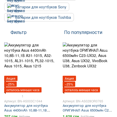
Батареи для ноутбуков Sony
Батареи для ноутбуков Toshiba
Фильтр
По популярности
Акция
Акция
−25%
−25%
осталось меньше часа
осталось меньше часа
1
Артикул: BN-AS003C1044
Артикул: BN-AS028OR0765
Аккумулятор для ноутбука
Аккумулятор для ноутбука
Asus 4400mAh 10,8В-11,1В
ОРИГИНАЛ Asus 6500мАч C23-
A31-1015, A32-1015, AL31-1015,
UX32, Asus U38, Asus UX32,
707 грн
1 628 грн
943 грн
2 171 грн