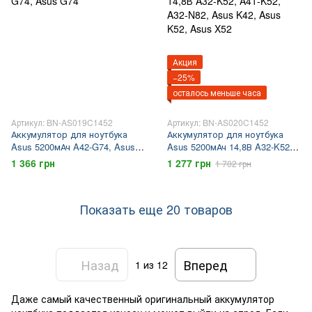
Акция
−25%
осталось меньше часа
Артикул: BN-AS019C1452
Артикул: BN-AS020C1452
Аккумулятор для ноутбука
Аккумулятор для ноутбука
Asus 5200мАч A42-G74, Asus
Asus 5200мАч 14,8В A32-K52,
G74
A41-K52, A32-N82, Asus K42,
1 366 грн
1 277 грн
1 702 грн
Asus K52, Asus X52
Показать еще 20 товаров
Назад
Вперед
1
из 12
Даже самый качественный оригинальный аккумулятор