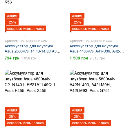
Акция
Акция
−25%
−25%
осталось меньше часа
осталось меньше часа
1
Артикул: BN-AS060C1426
Артикул: BN-AS069C1444
Аккумулятор для ноутбука
Аккумулятор для ноутбука
Asus 2600мАч 14,4В-14,8В A31-
Asus 4400мАч A41-U36, A42-
K56, A32-K56, A41-K56, A42-
U36
794 грн
1 508 грн
1 058 грн
2 010 грн
K56, Asus K56
Акция
Акция
−25%
−25%
осталось меньше часа
осталось меньше часа