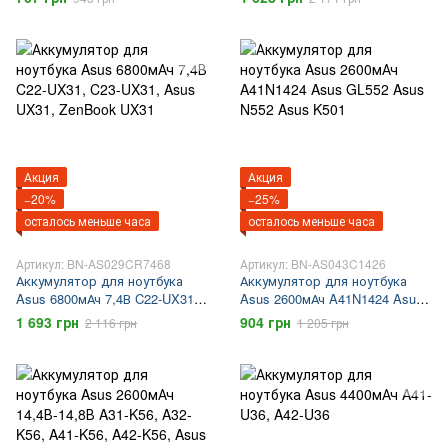
PL32-1015, Asus 1015, Asus
VivoBook U38, Zenbook UX32
1215
Акция
Акция
−20%
−25%
осталось меньше часа
осталось меньше часа
Артикул: BN-AS029CR7468
Артикул: BN-AS043C1426
Аккумулятор для ноутбука
Аккумулятор для ноутбука
Asus 6800мАч 7,4В C22-UX31,
Asus 2600мАч A41N1424 Asus
C23-UX31, Asus UX31,
GL552 Asus N552 Asus K501
1 693 грн
904 грн
2 116 грн
1 205 грн
ZenBook UX31