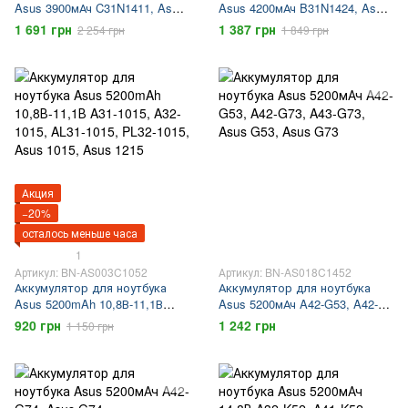
Asus 3900мАч C31N1411, Asus
Asus 4200мАч B31N1424, Asus
UX305, Zenbook UX305
K401, Asus A401 до 1000
1 691 грн
1 387 грн
2 254 грн
1 849 грн
циклов
Акция
−20%
осталось меньше часа
1
Артикул: BN-AS003C1052
Артикул: BN-AS018C1452
Аккумулятор для ноутбука
Аккумулятор для ноутбука
Asus 5200mAh 10,8В-11,1В
Asus 5200мАч A42-G53, A42-
A31-1015, A32-1015, AL31-1015,
G73, A43-G73, Asus G53, Asus
920 грн
1 242 грн
1 150 грн
PL32-1015, Asus 1015, Asus
G73
1215