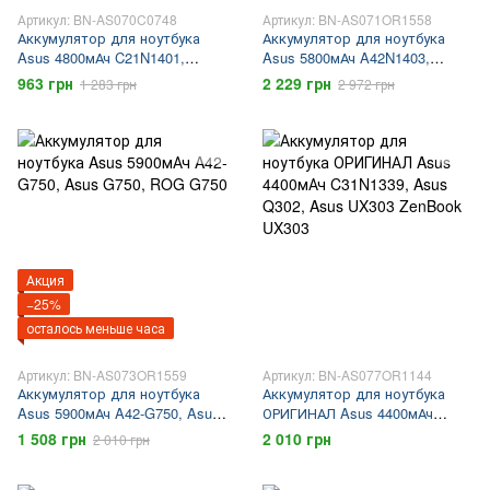
Артикул: BN-AS070C0748
Артикул: BN-AS071OR1558
Аккумулятор для ноутбука
Аккумулятор для ноутбука
Asus 4800мАч C21N1401,
Asus 5800мАч A42N1403,
PP21AT149Q-1, Asus F455,
A42LM9H, A42LM93, Asus
963 грн
2 229 грн
1 283 грн
2 972 грн
Asus X455
G751
Акция
−25%
осталось меньше часа
Артикул: BN-AS073OR1559
Артикул: BN-AS077OR1144
Аккумулятор для ноутбука
Аккумулятор для ноутбука
Asus 5900мАч A42-G750, Asus
ОРИГИНАЛ Asus 4400мАч
G750, ROG G750
C31N1339, Asus Q302, Asus
1 508 грн
2 010 грн
2 010 грн
UX303 ZenBook UX303