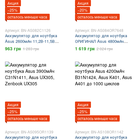
Акция
Акция
−25%
−20%
осталось меньше часа
осталось меньше часа
Артикул: BN-AS082C1126
Артикул: BN-AS084OR7648
Аккумулятор для ноутбука
Аккумулятор для ноутбука
Asus 2600мАч 11,2В-11,5В
ОРИГИНАЛ Asus 4800мАч
A31N1302 A31LM9H A31LMH2
7,5В-7,7В C21N1347 Asus F555
963 грн
1 619 грн
1 283 грн
2 024 грн
A31LMH2 Asus X200 asus
Asus K555 Asus X555 Asus
x200ca asus x200ma asus
R541
x200la
Акция
Акция
−25%
−25%
осталось меньше часа
осталось меньше часа
Артикул: BN-AS095OR1139
Артикул: BN-AS108OR1142
Аккумулятор для ноутбука
Аккумулятор для ноутбука