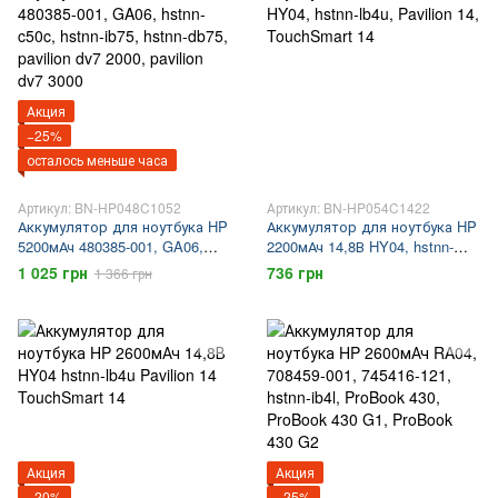
Акция
−25%
осталось меньше часа
Артикул: BN-HP048C1052
Артикул: BN-HP054C1422
Аккумулятор для ноутбука HP
Аккумулятор для ноутбука HP
5200мАч 480385-001, GA06,
2200мАч 14,8В HY04, hstnn-
hstnn-c50c, hstnn-ib75, hstnn-
lb4u, Pavilion 14, TouchSmart 14
1 025 грн
736 грн
1 366 грн
db75, pavilion dv7 2000, pavilion
dv7 3000
Акция
Акция
−20%
−25%