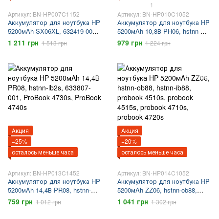
1
Артикул: BN-HP007C1152
Артикул: BN-HP010C1052
Аккумулятор для ноутбука HP
Аккумулятор для ноутбука HP
5200мAh SX06XL, 632419-001,
5200мAh 10,8В PH06, hstnn-
hstnn-c48c, EliteBook 2560,
cb1a, hstnn-i85c-5, 593572 001,
1 211 грн
979 грн
1 513 грн
1 224 грн
EliteBook 2570
HP 425, HP 620, HP 625,
probook 4520s
Акция
Акция
−25%
−20%
осталось меньше часа
осталось меньше часа
Артикул: BN-HP013C1452
Артикул: BN-HP014C1052
Аккумулятор для ноутбука HP
Аккумулятор для ноутбука HP
5200мAh 14,4В PR08, hstnn-
5200мAh ZZ06, hstnn-ob88,
lb2s, 633807-001, ProBook
hstnn-ib88, probook 4510s,
759 грн
1 041 грн
1 012 грн
1 302 грн
4730s, ProBook 4740s
probook 4515s, probook 4710s,
probook 4720s