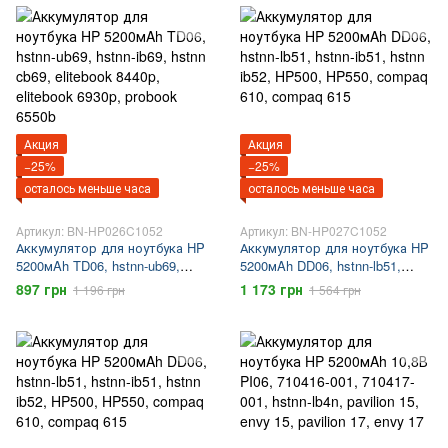
Акция
Акция
−25%
−25%
осталось меньше часа
осталось меньше часа
Артикул: BN-HP026C1052
Артикул: BN-HP027C1052
Аккумулятор для ноутбука HP
Аккумулятор для ноутбука HP
5200мAh TD06, hstnn-ub69,
5200мAh DD06, hstnn-lb51,
hstnn-ib69, hstnn cb69, elitebook
hstnn-ib51, hstnn ib52, HP500,
897 грн
1 173 грн
1 196 грн
1 564 грн
8440p, elitebook 6930p, probook
HP550, compaq 610, compaq
6550b
615