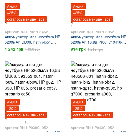
Акция
Акция
−25%
−25%
осталось меньше часа
осталось меньше часа
1
Артикул: BN-HP027C1452
Артикул: BN-HP037C1052
Аккумулятор для ноутбука HP
Аккумулятор для ноутбука HP
5200мAh DD06, hstnn-lb51,
5200мAh 10,8В PI06, 710416-
hstnn-ib51, hstnn ib52, HP500,
001, 710417-001, hstnn-lb4n,
1 242 грн
914 грн
1 656 грн
1 219 грн
HP550, compaq 610, compaq
pavilion 15, envy 15, pavilion 17,
615
envy 17
Акция
Акция
−20%
−25%
осталось меньше часа
осталось меньше часа
16
Артикул: BN-HP038C1052
Артикул: BN-HP043C1052