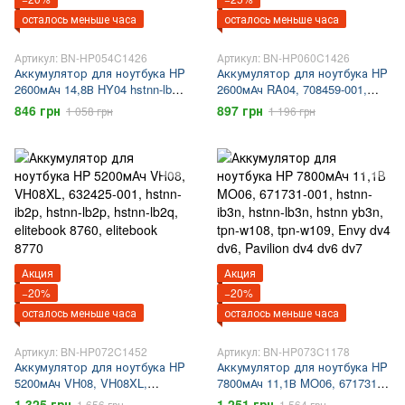
осталось меньше часа
осталось меньше часа
Артикул: BN-HP054C1426
Артикул: BN-HP060C1426
Аккумулятор для ноутбука HP
Аккумулятор для ноутбука HP
2600мАч 14,8В HY04 hstnn-lb4u
2600мАч RA04, 708459-001,
Pavilion 14 TouchSmart 14
745416-121, hstnn-ib4l, ProBook
846 грн
897 грн
1 058 грн
1 196 грн
430, ProBook 430 G1, ProBook
430 G2
Акция
Акция
−20%
−20%
осталось меньше часа
осталось меньше часа
Артикул: BN-HP072C1452
Артикул: BN-HP073C1178
Аккумулятор для ноутбука HP
Аккумулятор для ноутбука HP
5200мАч VH08, VH08XL,
7800мАч 11,1В MO06, 671731-
632425-001, hstnn-ib2p, hstnn-
001, hstnn-ib3n, hstnn-lb3n,
1 325 грн
1 251 грн
1 656 грн
1 564 грн