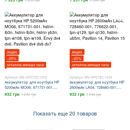
lb2p, hstnn-lb2q, elitebook 8760,
hstnn yb3n, tpn-w108, tpn-w109,
elitebook 8770
Envy dv4 dv6, Pavilion dv4 dv6
dv7
Акция
Акция
−25%
−25%
осталось меньше часа
осталось меньше часа
Артикул: BN-HP073C1052
Артикул: BN-HP078C1426
Аккумулятор для ноутбука HP
Аккумулятор для ноутбука HP
5200мАч MO06, 671731-001,
2600мАч LA04, 728460-001,
hstnn-ib3n, hstnn-lb3n, hstnn
776622-001, tpn-q129, tpn q130,
932 грн
932 грн
1 242 грн
1 242 грн
yb3n, tpn-w108, tpn-w109, Envy
hstnn-ub5m, Pavilion 14,
dv4 dv6, Pavilion dv4 dv6 dv7
Pavilion 15
Показать еще 20 товаров