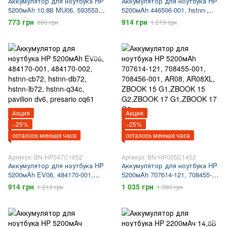
Аккумулятор для ноутбука HP
Аккумулятор для ноутбука HP
5200мAh 10,8В MU06, 593553-
5200мAh 446506-001, hstnn-
001, hstnn-lb0w, hstnn-ub0w, HP
db42, hstnn-lb42, hstnn-ob42,
773 грн
914 грн
966 грн
1 219 грн
g62, HP 630, HP 635, presario
hstnn-q21c, hstnn-q33c, hp
cq57, presario cq56
g7000, presario a900, presario
c700
Акция
Акция
−25%
−25%
осталось меньше часа
осталось меньше часа
Артикул: BN-HP047C1052
Артикул: BN-HP005C1452
Аккумулятор для ноутбука HP
Аккумулятор для ноутбука HP
5200мAh EV06, 484170-001,
5200мAh 707614-121, 708455-
484170-002, hstnn-cb72, hstnn-
001, 708456-001, AR08,
914 грн
1 035 грн
1 219 грн
1 380 грн
db72, hstnn-lb72, hstnn-q34c,
AR08XL, ZBOOK 15 G1,ZBOOK
pavilion dv6, presario cq61
15 G2,ZBOOK 17 G1,ZBOOK 17
G2