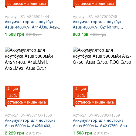
осталось меньше часа
осталось меньше часа
Артикул: BN-AS069C1444
Артикул: BN-AS070C0748
Аккумулятор для ноутбука
Аккумулятор для ноутбука
Asus 4400мАч A41-U36, A42-
Asus 4800мАч C21N1401,
U36
PP21AT149Q-1, Asus F455,
1 508 грн
963 грн
2 010 грн
1 283 грн
Asus X455
Акция
Акция
−25%
−25%
осталось меньше часа
осталось меньше часа
Артикул: BN-AS071OR1558
Артикул: BN-AS073OR1559
Аккумулятор для ноутбука
Аккумулятор для ноутбука
Asus 5800мАч A42N1403,
Asus 5900мАч A42-G750, Asus
A42LM9H, A42LM93, Asus
G750, ROG G750
2 229 грн
1 508 грн
2 972 грн
2 010 грн