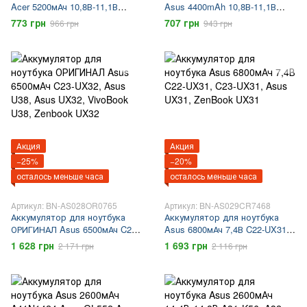
Acer 5200мАч 10,8В-11,1В
Asus 4400mAh 10,8В-11,1В
AS10D31 AS10D81 AS10D51
A31-1015, A32-1015, AL31-1015,
773 грн
707 грн
966 грн
943 грн
AS10D75 AS10D41 AS10D73
PL32-1015, Asus 1015, Asus
AS10D61 AS10D71 AS10D56
1215
emachines e732g aspire e1-531
emachines e642 emachines
e442 emachines e732 aspire e1-
571g aspire v3-571g
Акция
Акция
−25%
−20%
осталось меньше часа
осталось меньше часа
Артикул: BN-AS028OR0765
Артикул: BN-AS029CR7468
Аккумулятор для ноутбука
Аккумулятор для ноутбука
ОРИГИНАЛ Asus 6500мАч C23-
Asus 6800мАч 7,4В C22-UX31,
UX32, Asus U38, Asus UX32,
C23-UX31, Asus UX31,
1 628 грн
1 693 грн
2 171 грн
2 116 грн
VivoBook U38, Zenbook UX32
ZenBook UX31