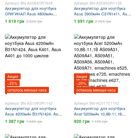
Артикул: BN-AS084OR7648
Артикул: BN-AS095OR1139
Аккумулятор для ноутбука
Аккумулятор для ноутбука
ОРИГИНАЛ Asus 4800мАч
Asus 3900мАч C31N1411, Asus
7,5В-7,7В C21N1347 Asus F555
UX305, Zenbook UX305
1 619 грн
1 691 грн
2 024 грн
2 254 грн
Asus K555 Asus X555 Asus
R541
Акция
Акция
−25%
−20%
осталось меньше часа
осталось меньше часа
Артикул: BN-AS108OR1142
Артикул: BN-AC017C1152
Аккумулятор для ноутбука
Аккумулятор для ноутбука
Asus 4200мАч B31N1424, Asus
Acer 5200мАч 10,8В-11,1В
K401, Asus A401 до 1000
AS09A31, AS09A41, AS09A51,
1 387 грн
920 грн
1 849 грн
1 150 грн
циклов
AS09A56, AS09A61, AS09A71,
emachines e525, emachines
e725, emachines e640,