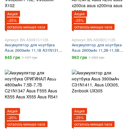
Акция
Акция
−25%
−25%
осталось меньше часа
осталось меньше часа
Артикул: BN-AS081C1126
Артикул: BN-AS082C1126
Аккумулятор для ноутбука
Аккумулятор для ноутбука
Asus 2600мАч 11,1В A31N1311,
Asus 2600мАч 11,2В-11,5В
A31LM25, Asus F102, Asus
A31N1302 A31LM9H A31LMH2
845 грн
963 грн
1 127 грн
1 283 грн
X102, VivoBook F102, VivoBook
A31LMH2 Asus X200 asus
X102
x200ca asus x200ma asus
x200la
Акция
Акция
−20%
−25%
осталось меньше часа
осталось меньше часа