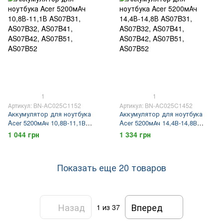
emachines e627, emachines
e630
1
1
Артикул: BN-AC025C1152
Артикул: BN-AC025C1452
Аккумулятор для ноутбука
Аккумулятор для ноутбука
Acer 5200мАч 10,8В-11,1В
Acer 5200мАч 14,4В-14,8В
AS07B31, AS07B32, AS07B41,
AS07B31, AS07B32, AS07B41,
1 044 грн
1 334 грн
AS07B42, AS07B51, AS07B52
AS07B42, AS07B51, AS07B52
Показать еще 20 товаров
Назад
Вперед
1
из 37