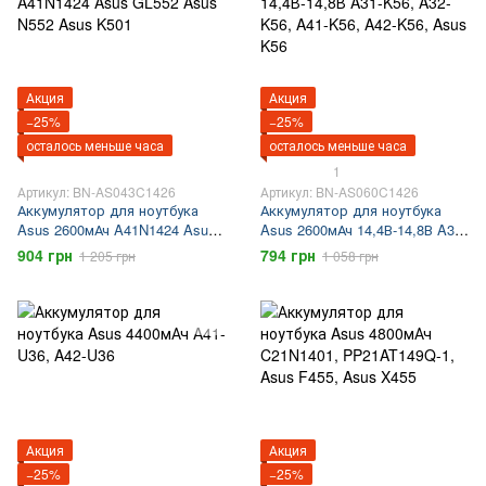
Акция
Акция
−25%
−25%
осталось меньше часа
осталось меньше часа
1
Артикул: BN-AS043C1426
Артикул: BN-AS060C1426
Аккумулятор для ноутбука
Аккумулятор для ноутбука
Asus 2600мАч A41N1424 Asus
Asus 2600мАч 14,4В-14,8В A31-
GL552 Asus N552 Asus K501
K56, A32-K56, A41-K56, A42-
904 грн
794 грн
1 205 грн
1 058 грн
K56, Asus K56
Акция
Акция
−25%
−25%