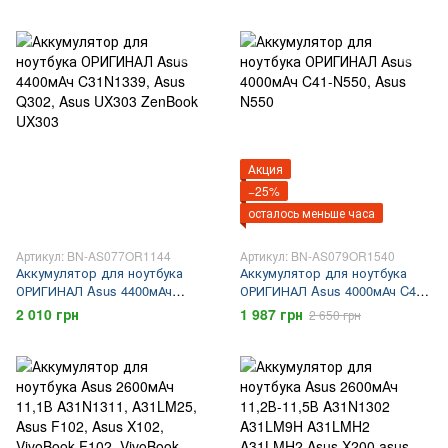
G751
Акция
−25%
осталось меньше часа
Артикул: BN-AS077OR1144
Артикул: BN-AS079OR1540
Аккумулятор для ноутбука
Аккумулятор для ноутбука
ОРИГИНАЛ Asus 4400мАч
ОРИГИНАЛ Asus 4000мАч C41-
C31N1339, Asus Q302, Asus
N550, Asus N550
2 010 грн
1 987 грн
2 650 грн
UX303 ZenBook UX303