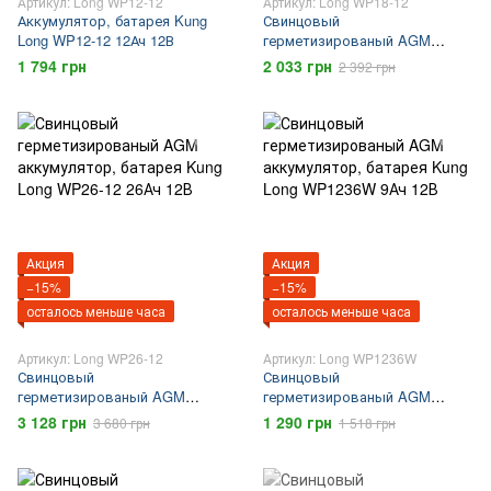
Артикул: Long WP12-12
Артикул: Long WP18-12
Аккумулятор, батарея Kung
Свинцовый
Long WP12-12 12Ач 12В
герметизированый AGM
аккумулятор, батарея Kung
1 794 грн
2 033 грн
2 392 грн
Long WP18-12 18Ач 12В
Акция
Акция
−15%
−15%
осталось меньше часа
осталось меньше часа
Артикул: Long WP26-12
Артикул: Long WP1236W
Свинцовый
Свинцовый
герметизированый AGM
герметизированый AGM
аккумулятор, батарея Kung
аккумулятор, батарея Kung
3 128 грн
1 290 грн
3 680 грн
1 518 грн
Long WP26-12 26Ач 12В
Long WP1236W 9Ач 12В