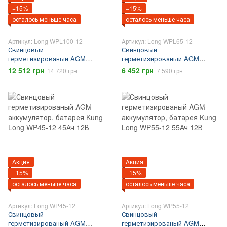
−15%
−15%
осталось меньше часа
осталось меньше часа
Артикул: Long WPL100-12
Артикул: Long WPL65-12
Свинцовый
Свинцовый
герметизированый AGM
герметизированый AGM
аккумулятор, батарея Kung
аккумулятор, батарея Kung
12 512 грн
6 452 грн
14 720 грн
7 590 грн
Long WPL100-12 100Ач 12В
Long WPL65-12 65Ач 12В
Акция
Акция
−15%
−15%
осталось меньше часа
осталось меньше часа
Артикул: Long WP45-12
Артикул: Long WP55-12
Свинцовый
Свинцовый
герметизированый AGM
герметизированый AGM