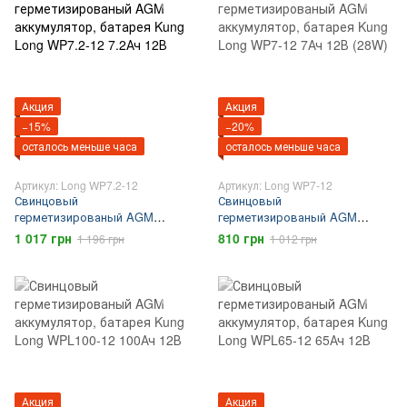
Акция
Акция
−15%
−20%
осталось меньше часа
осталось меньше часа
Артикул: Long WP7.2-12
Артикул: Long WP7-12
Свинцовый
Свинцовый
герметизированый AGM
герметизированый AGM
аккумулятор, батарея Kung
аккумулятор, батарея Kung
1 017 грн
810 грн
1 196 грн
1 012 грн
Long WP7.2-12 7.2Ач 12В
Long WP7-12 7Ач 12В (28W)
Акция
Акция