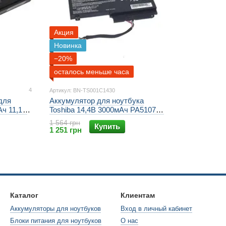
Акция
Новинка
−20%
осталось меньше часа
4
Артикул: BN-TS001C1430
для
Аккумулятор для ноутбука
Ач 11,1В
Toshiba 14,4В 3000мАч PA5107U-
U-1BAS
1BRS Satellite L40 Satellite L50
1 564 грн
Купить
U-1BAS
Satellite L55 Satellite P50 Satellite
1 251 грн
U-1BRS
P55 Toshiba L40 Toshiba L50
650
Toshiba L55 Toshiba P50 Toshiba
 C670
P55
Каталог
Клиентам
Аккумуляторы для ноутбуков
Вход в личный кабинет
Блоки питания для ноутбуков
О нас