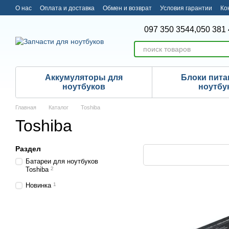
Перейти к основному контенту
О нас
Оплата и доставка
Обмен и возврат
Условия гарантии
Ко
097 350 3544,
050 381 
Аккумуляторы для
Блоки пита
ноутбуков
ноутбу
Главная
Каталог
Toshiba
Toshiba
Раздел
Батареи для ноутбуков
Toshiba
2
Новинка
1