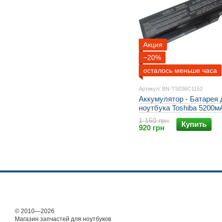
Акция
−20%
осталось меньше часа
Артикул: BN-TS036C1152
Аккумулятор - Батарея 
ноутбука Toshiba 5200м
PA3817U-1BRS PA3817
1 150 грн
Купить
PA3634U-1BRS PA3634
920 грн
PA3819U-1BRS PA3816
Satellite C660 Satellite C
Satellite C655D Satellite
Satellite L670
© 2010—2026
Магазин запчастей для ноутбуков