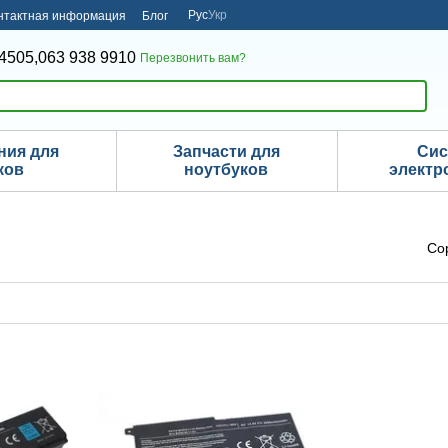
Рус
Укр
нтактная информация
Блог
4505,
063 938 9910
Перезвонить вам?
ния для
Запчасти для
Си
ков
ноутбуков
электр
Со