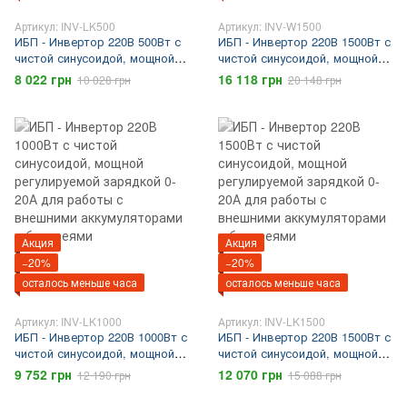
Артикул: INV-LK500
Артикул: INV-W1500
ИБП - Инвертор 220В 500Вт с
ИБП - Инвертор 220В 1500Вт с
чистой синусоидой, мощной
чистой синусоидой, мощной
регулируемой зарядкой 0-15А
регулируемой зарядкой 0-20А
8 022 грн
16 118 грн
10 028 грн
20 148 грн
для работы с внешними
для работы с внешними
аккумуляторами и батареями
аккумуляторами и батареями
и промышленным
подключением к щитку
Акция
Акция
−20%
−20%
осталось меньше часа
осталось меньше часа
Артикул: INV-LK1000
Артикул: INV-LK1500
ИБП - Инвертор 220В 1000Вт с
ИБП - Инвертор 220В 1500Вт с
чистой синусоидой, мощной
чистой синусоидой, мощной
регулируемой зарядкой 0-20А
регулируемой зарядкой 0-20А
9 752 грн
12 070 грн
12 190 грн
15 088 грн
для работы с внешними
для работы с внешними
аккумуляторами и батареями
аккумуляторами и батареями