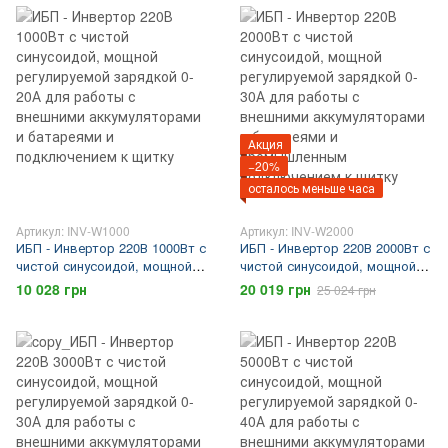
Акция
−20%
осталось меньше часа
Артикул: INV-W1000
Артикул: INV-W2000
ИБП - Инвертор 220В 1000Вт с
ИБП - Инвертор 220В 2000Вт с
чистой синусоидой, мощной
чистой синусоидой, мощной
регулируемой зарядкой 0-20А
регулируемой зарядкой 0-30А
10 028 грн
20 019 грн
25 024 грн
для работы с внешними
для работы с внешними
аккумуляторами и батареями
аккумуляторами и батареями
и подключением к щитку
и промышленным
подключением к щитку