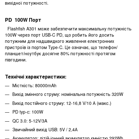
вихідної потужності.
PD 100W Порт
Flashfish A301 може забезпечити максимальну потужність
100W через порт USB-C PD, що робить його досить
потужним для надшвидкого живлення електронних
пристроїв із портом Type-C. Це означає, що телефон/
планшет/ноутбук досягне 80% потужності протягом
півгодини.
Технічні характеристики:
Місткість: 80000mAh
Вихід змінного струму: номінальна потужність 320W
Вихід постійного струму: 12-16,8 V/10 А (макс.)
PD typ-c: 100W
QC 3.0: 5-12V/3A
Звичайний вихід USB: 5V / 2,4А
Акумулятор: літій-іонний акумулятор ємністю 292Wh