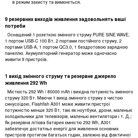
в режим захисту та вимкнеться.
9 резервних виходів живлення задовольнять ваші
потреби
Оснащений 1 розеткою змінного струму PURE SINE WAVE,
1 портом USB-C 100 Вт, 2 портами постійного струму, 2
портами USB-A, 1 портом QC3.0, 1 бездротовою зарядною
панеллю. Акумуляторний генератор може одночасно
живити 9 пристроїв.
1 вихід змінного струму та резервне джерело
живлення 292 Wh
Місткість 292 Wh / 80000 mAh і вихідна потужність змінного
струму 320 Вт. Маючи 1 вихід змінного струму з чистою
синусоїдою, Flashfish A301 може живити пристрої
потужністю менше 320 Вт, такі як ноутбуки, дрони, маленькі
холодильники для телевізорів, маленькі вентилятори і т. Д.;
Як резервна літієва батарея ємністю 292 Wh, A301
забезпечує достатньо енергії для живлення основних
пристроїв протягом багатьох годин, залежно від фактичної