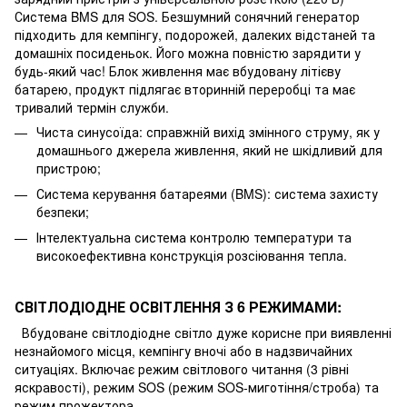
Система BMS для SOS. Безшумний сонячний генератор
підходить для кемпінгу, подорожей, далеких відстаней та
домашніх посиденьок. Його можна повністю зарядити у
будь-який час! Блок живлення має вбудовану літієву
батарею, продукт підлягає вторинній переробці та має
тривалий термін служби.
Чиста синусоїда: справжній вихід змінного струму, як у
домашнього джерела живлення, який не шкідливий для
пристрою;
Система керування батареями (BMS): система захисту
безпеки;
Інтелектуальна система контролю температури та
високоефективна конструкція розсіювання тепла.
СВІТЛОДІОДНЕ ОСВІТЛЕННЯ З 6 РЕЖИМАМИ:
Вбудоване світлодіодне світло дуже корисне при виявленні
незнайомого місця, кемпінгу вночі або в надзвичайних
ситуаціях. Включає режим світлового читання (3 рівні
яскравості), режим SOS (режим SOS-миготіння/строба) та
режим прожектора.