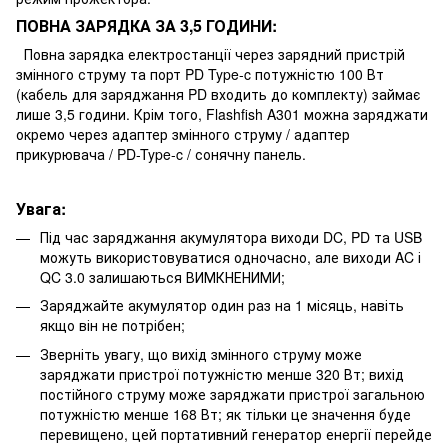
ПОВНА ЗАРЯДКА ЗА 3,5 ГОДИНИ:
Повна зарядка електростанції через зарядний пристрій
змінного струму та порт PD Type-c потужністю 100 Вт
(кабель для заряджання PD входить до комплекту) займає
лише 3,5 години. Крім того, Flashfish A301 можна заряджати
окремо через адаптер змінного струму / адаптер
прикурювача / PD-Type-c / сонячну панель.
Увага:
Під час заряджання акумулятора виходи DC, PD та USB
можуть використовуватися одночасно, але виходи AC і
QC 3.0 залишаються ВИМКНЕНИМИ;
Заряджайте акумулятор один раз на 1 місяць, навіть
якщо він не потрібен;
Зверніть увагу, що вихід змінного струму може
заряджати пристрої потужністю менше 320 Вт; вихід
постійного струму може заряджати пристрої загальною
потужністю менше 168 Вт; як тільки це значення буде
перевищено, цей портативний генератор енергії перейде