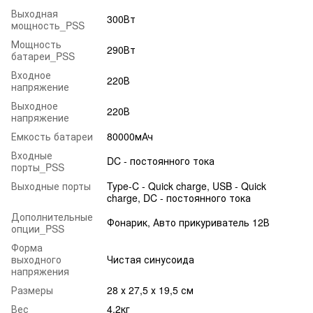
Выходная
300Вт
мощность_PSS
Мощность
290Вт
батареи_PSS
Входное
220В
напряжение
Выходное
220В
напряжение
Емкость батареи
80000мАч
Входные
DC - постоянного тока
порты_PSS
Выходные порты
Type-C - Quick charge, USB - Quick
charge, DC - постоянного тока
Дополнительные
Фонарик, Авто прикуриватель 12В
опции_PSS
Форма
выходного
Чистая синусоида
напряжения
Размеры
28 х 27,5 х 19,5 см
Вес
4,2кг