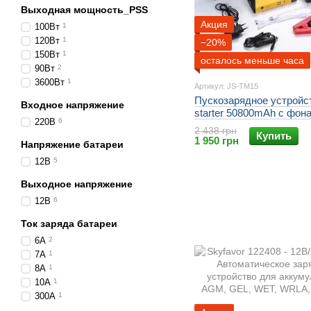
Выходная мощность_PSS
Акция
100Вт
1
120Вт
1
−20%
150Вт
1
осталось меньше часа
90Вт
2
3600Вт
1
Артикул: JS-TM15
Пускозарядное устройс
Входное напряжение
starter 50800mAh с фон
220В
6
2хUSB + Компрессор
2 438 грн
Купить
электрический для шин
1 950 грн
Напряжение батареи
12В
5
Выходное напряжение
12В
6
Ток заряда батареи
6А
2
7А
1
8А
1
10А
1
300А
1