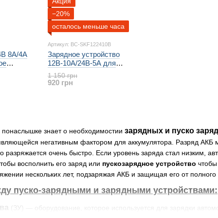
Акция
−20%
осталось меньше часа
Артикул: BC-SKF122410B
4В 8А/4А
Зарядное устройство
ое
12В-10A/24В-5А для
ляторов
аккумуляторов Авто, GEL, AGM,
1 150 грн
 Carboon
WET с функцией восстановления
920 грн
зарядных и пуско заря
 понаслышке знает о необходимостии
 являющейся негативным фактором для аккумулятора. Разряд АКБ
о разряжается очень быстро. Если уровень заряда стал низким, ав
чтобы восполнить его заряд или
пускозарядное устройство
чтобы 
тяжении нескольких лет, подзаряжая АКБ и защищая его от полного
жду пуско-зарядными и зарядными устройствами:
ва
(ЗУ) — оборудование, которое используется для зарядки автом