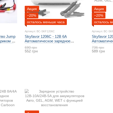
Акция
Акция
−20%
−20%
осталось меньше часа
осталось м
Артикул: BC-SKF1206C
Артикул: BC-SK
тво Jump
Skyfavor 1206C - 12В 6А
Skyfavor 12
ариком и
Автоматическое зарядное
Автоматиче
устройство для аккумуляторов
устройство
690 грн
736 грн
AGM, GEL, WET, WRLA, Carboon
AGM, GEL, 
552 грн
589 грн