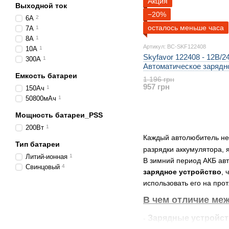
Акция
Выходной ток
−20%
6А
2
осталось меньше часа
7А
1
8А
1
Артикул: BC-SKF122408
10А
1
Skyfavor 122408 - 12В/2
300А
1
Автоматическое зарядн
устройство для аккуму
Емкость батареи
1 196 грн
AGM, GEL, WET, WRLA,
957 грн
150Ач
1
50800мАч
1
Мощность батареи_PSS
200Вт
1
Каждый автолюбитель не
Тип батареи
разрядки аккумулятора,
Литий-ионная
1
В зимний период АКБ авт
Свинцовый
4
зарядное устройство
, 
использовать его на про
В чем отличие ме
Зарядные устройст
-