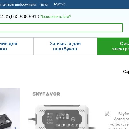
Рус
Укр
нтактная информация
Блог
4505,
063 938 9910
Перезвонить вам?
ния для
Запчасти для
Си
ков
ноутбуков
электр
Со