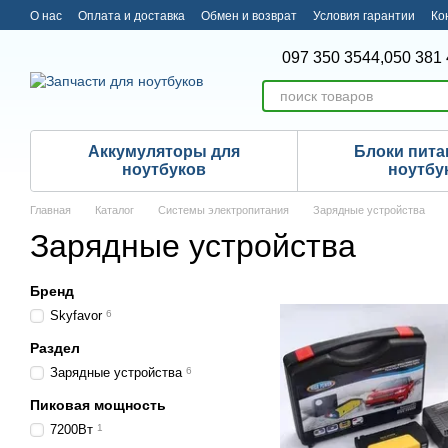
Перейти к основному контенту
О нас
Оплата и доставка
Обмен и возврат
Условия гарантии
Ко
097 350 3544,
050 381 
Аккумуляторы для
Блоки пита
ноутбуков
ноутбу
Главная
Каталог
Системы электропитания
Зарядные устройства
Зарядные устройства
Бренд
Skyfavor
6
Раздел
Зарядные устройства
6
Пиковая мощность
7200Вт
1