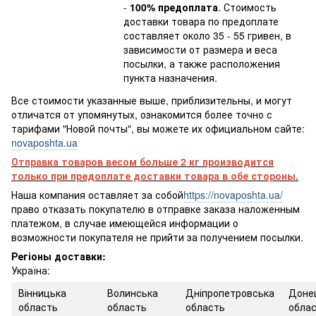
-
100% предоплата
. Стоимость
доставки товара по предоплате
составляет около 35 - 55 гривен, в
зависимости от размера и веса
посылки, а также расположения
пункта назначения.
Все стоимости указанные выше, приблизительны, и могут
отличатся от упомянутых, ознакомится более точно с
тарифами "Новой почты", вы можете их официальном сайте:
novaposhta.ua
Отправка товаров весом больше 2 кг производится
только при предоплате доставки товара в обе стороны.
Наша компания оставляет за собой
https://novaposhta.ua/
право отказать покупателю в отправке заказа наложенным
платежом, в случае имеющейся информации о
возможности покупателя не прийти за получением посылки.
Регіоны доставки:
Україна:
Вінницька
Волинська
Дніпропетровська
Доне
область
область
область
обла