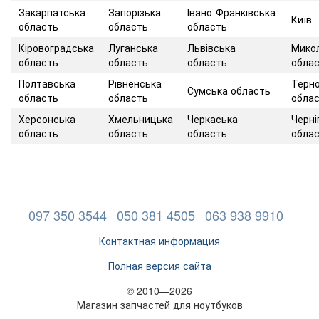
Закарпатська
Запорізька
Івано-Франківська
Київ
область
область
область
Кіровоградська
Луганська
Львівська
Мико
область
область
область
обла
Полтавська
Рівненська
Терно
Сумська область
область
область
обла
Херсонська
Хмельницька
Черкаська
Черні
область
область
область
обла
097 350 3544
050 381 4505
063 938 9910
Контактная информация
Полная версия сайта
© 2010—2026
Магазин запчастей для ноутбуков