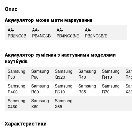
Опис
Акумулятор може мати маркування
AA-
AA-
AA-
AA-
PB2NC6B
PB4NC6B
PB4NC6B/E
PB2NC6B/E
Акумулятор сумісний з наступними моделями
ноутбуків
Samsung
Samsung
Samsung
Samsung
Samsung
Sa
P50
P60
Q320
R40
R410
R4
Samsung
Samsung
Samsung
Samsung
Samsung
Sa
R460
R60
R610
R65
R70
X3
Samsung
Samsung
Samsung
X460
X60
X65
Характеристики