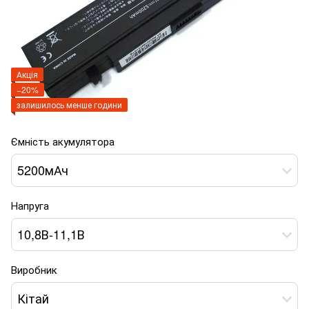
Акція
−20%
залишилось менше години
Ємність акумулятора
5200мАч
Напруга
10,8В-11,1В
Виробник
Кітай