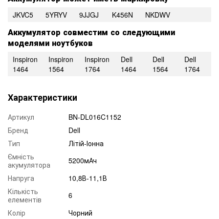
JKVC5
5YRYV
9JJGJ
K456N
NKDWV
Аккумулятор совместим со следующими
моделями ноутбуков
Inspiron
Inspiron
Inspiron
Dell
Dell
Dell
1464
1564
1764
1464
1564
1764
Характеристики
Артикул
BN-DL016C1152
Бренд
Dell
Тип
Літій-Іонна
Ємність
5200мАч
акумулятора
Напруга
10,8В-11,1В
Кількість
6
елементів
Колір
Чорний