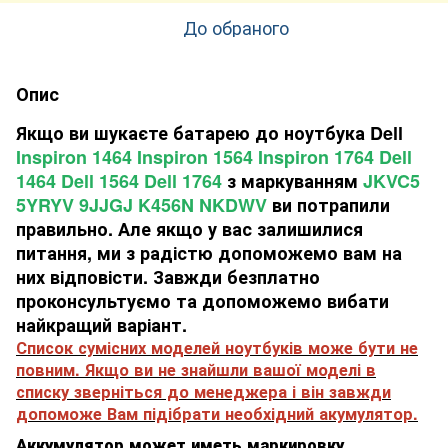
До обраного
Опис
Якщо ви шукаєте батарею до ноутбука Dell
Inspiron 1464 Inspiron 1564 Inspiron 1764 Dell
1464 Dell 1564 Dell 1764
з маркуванням
JKVC5
5YRYV 9JJGJ K456N NKDWV
ви потрапили
правильно. Але якщо у вас залишилися
питання, ми з радістю допоможемо вам на
них відповісти. Завжди безплатно
проконсультуємо та допоможемо вибати
найкращий варіант.
Список сумісних моделей ноутбуків може бути не
повним. Якщо ви не знайшли вашої моделі в
списку зверніться до менеджера і він завжди
допоможе Вам підібрати необхідний акумулятор.
Аккумулятор может иметь маркировку