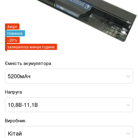
Акція
Новинка
−20%
залишилось менше години
Ємність акумулятора
5200мАч
Напруга
10,8В-11,1В
Виробник
Кітай