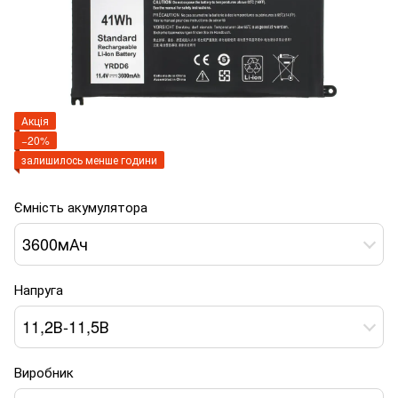
Акція
−20%
залишилось менше години
Ємність акумулятора
3600мАч
Напруга
11,2В-11,5В
Виробник