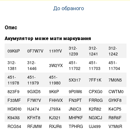
До обраного
Опис
Акумулятор може мати маркування
312-
312-
312-
09K6P
0F7W7V
11HYV
1239
1241
1242
312-
312-
451-
451-
451-
3W2YX
1381
1446
11702
11703
11704
451-
451-
451-
5X317
7FF1K
7M0N5
11978
11979
11980
823F9
9GXD5
9K6P
9P0W6
CPXG0
CWTM0
F33MF
F7W7V
FHHVX
FN3PT
FRR0G
GYKF8
HGKH0
HJ474
J79X4
JN0C3
K2R82
K4CP5
K94X6
KFHT8
KJ321
MHPKF
NGXCJ
R8R6F
RCG54
RFJMW
RXJR6
TPHRG
UJ499
V7M6R