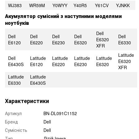
WJ383
WR59M
Y0WYY
Y40R5
Y61CV
YJNKK
Акумулятор сумісний з наступними моделями
ноутбуків
Dell
Dell
Dell
Dell
Dell
Dell
E6320
E6120
E6220
E6230
E6320
E6330
XFR
Latitude
Dell
Latitude
Latitude
Latitude
Latitude
E6320
E6430S
E6120
E6220
E6230
E6320
XFR
Latitude
Latitude
E6330
E6430S
Характеристики
Артикул
BN-DL091C1152
Бренд
Dell
Сумісність
Dell
Тип
Літій-Іонна