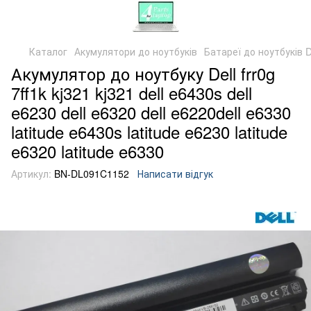
Каталог
Акумулятори до ноутбуків
Батареї до ноутбуків D
Акумулятор до ноутбуку Dell frr0g
7ff1k kj321 kj321 dell e6430s dell
e6230 dell e6320 dell e6220dell e6330
latitude e6430s latitude e6230 latitude
e6320 latitude e6330
Артикул:
BN-DL091C1152
Написати відгук