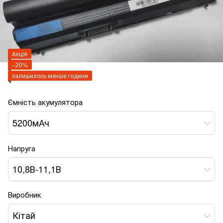
Акція
−20%
залишилось менше години
Ємність акумулятора
5200мАч
Напруга
10,8В-11,1В
Виробник
Кітай