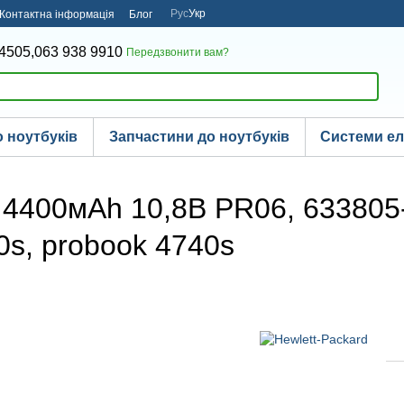
Рус
Укр
Контактна інформація
Блог
4505,
063 938 9910
Передзвонити вам?
 ноутбуків
Запчастини до ноутбуків
Системи е
4400мAh 10,8В PR06, 633805-00
0s, probook 4740s