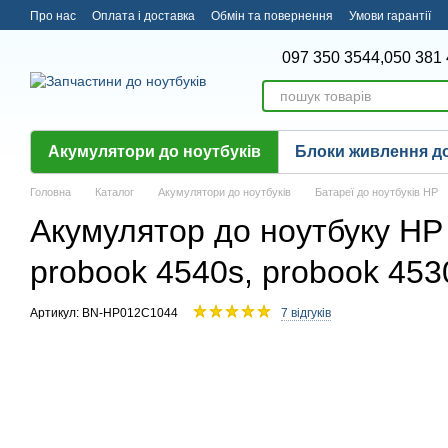
Перейти до основного контенту
Про нас
Оплата і доставка
Обмін та повернення
Умови гарантії
097 350 3544,
050 381 
Акумулятори до ноутбуків
Блоки живлення до
Головна
Каталог
Акумулятори до ноутбуків
Батареї до ноутбуків HP
Акумулятор до ноутбуку HP 
probook 4540s, probook 453
Артикул: BN-HP012C1044
7 відгуків