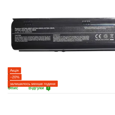
Акція
−20%
залишилось менше години
Опис
Відгуки
7