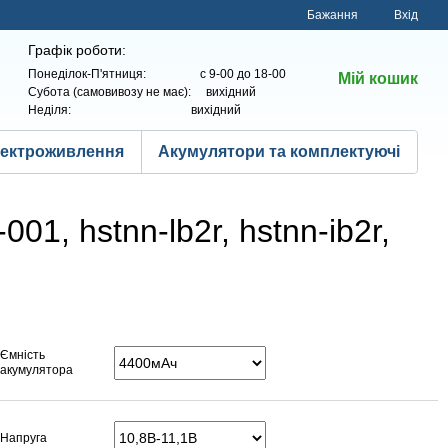
Бажання
Вхід
Графік роботи:
Понеділок-П'ятниця: с 9-00 до 18-00
Мій кошик
Субота (самовивозу не має): вихідний
Неділя: вихідний
лектроживлення
Акумулятори та комплектуючі
1, hstnn-lb2r, hstnn-ib2r,
Ємність
акумулятора
Напруга