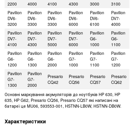
2200
4000
4100
4300
3000
3100
Pavilion
Pavilion
Pavilion
Pavilion
Pavilion
Pavilion
DV6-
DV6-
DV6-
DV6-
DV6-
DV7-
3200
3300
3300
6000
6100
4000
Pavilion
Pavilion
Pavilion
Pavilion
Pavilion
Pavilion
DV7-
DV7-
DV7-
DV7-
G6-
G6-
4100
4300
5000
6000
1000
1100
Pavilion
Pavilion
Pavilion
Pavilion
Pavilion
Pavilion
G6-
G6-
G6-
G7-
G7-
G7-
1200
1300
2000
1000
1100
1200
Pavilion
Pavilion
Presario
Presario
Presario
Presario
G7-
G7-
CQ42
CQ56
CQ57
CQ62
1300
2000
Основні маркування акумуляторів до ноутбуків HP 630, HP
635, HP G62, Presario CQ56, Presario CQ57 які написані на
батареї це MU06, 593553-001, HSTNN-LB0W, HSTNN-DB0W.
Характеристики