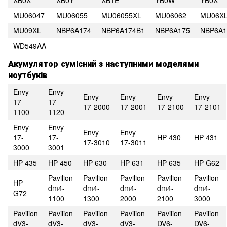
XB0X
XB0Y
XB1E
YB0W
YB0X
MU06047
MU06055
MU06055XL
MU06062
MU06X
MU09XL
NBP6A174
NBP6A174B1
NBP6A175
NBP6A1
WD549AA
Акумулятор сумісний з наступними моделями
ноутбуків
Envy
Envy
Envy
Envy
Envy
Envy
17-
17-
17-2000
17-2001
17-2100
17-2101
1100
1120
Envy
Envy
Envy
Envy
17-
17-
HP 430
HP 431
17-3010
17-3011
3000
3001
HP 435
HP 450
HP 630
HP 631
HP 635
HP G62
Pavilion
Pavilion
Pavilion
Pavilion
Pavilion
HP
dm4-
dm4-
dm4-
dm4-
dm4-
G72
1100
1300
2000
2100
3000
Pavilion
Pavilion
Pavilion
Pavilion
Pavilion
Pavilion
dV3-
dV3-
dV3-
dV3-
DV6-
DV6-