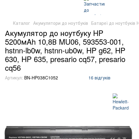
Каталог
Акумулятори до ноутбуків
Батареї до ноутбуків 
Акумулятор до ноутбуку HP
5200мAh 10,8В MU06, 593553-001,
hstnn-lb0w, hstnn-ub0w, HP g62, HP
630, HP 635, presario cq57, presario
cq56
Артикул:
BN-HP038C1052
16 відгуків