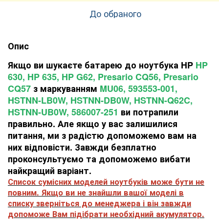
До обраного
Опис
Якщо ви шукаєте батарею до ноутбука HP
HP
630, HP 635, HP G62, Presario CQ56, Presario
CQ57
з маркуванням
MU06, 593553-001,
HSTNN-LB0W, HSTNN-DB0W, HSTNN-Q62C,
HSTNN-UB0W, 586007-251
ви потрапили
правильно. Але якщо у вас залишилися
питання, ми з радістю допоможемо вам на
них відповісти. Завжди безплатно
проконсультуємо та допоможемо вибати
найкращий варіант.
Список сумісних моделей ноутбуків може бути не
повним. Якщо ви не знайшли вашої моделі в
списку зверніться до менеджера і він завжди
допоможе Вам підібрати необхідний акумулятор.