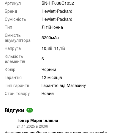
Артикул
BN-HP038C1052
Бренд
Hewlett-Packard
Сумісність
Hewlett-Packard
Тип
Літій-Іонна
Ємність
5200мАч
акумулятора
Напруга
10,8В-11,1В
Кількість
6
елементів
Колір
Чорний
Гарантія
12 місяців
Тип гарантії
Гарантія від Магазину
Стан товару
Новий
Відгуки
16
Токар Марія Іллівна
24.11.2025 в 20:06
Акумулятор прийшов швидко,все працює як треба