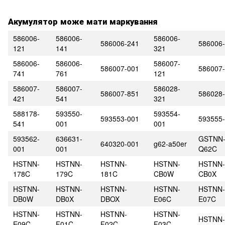
Акумулятор може мати маркування
586006-
586006-
586006-
586006-241
586006
121
141
321
586006-
586006-
586007-
586007-001
586007
741
761
121
586007-
586007-
586028-
586007-851
586028
421
541
321
588178-
593550-
593554-
593553-001
593555
541
001
001
593562-
636631-
GSTNN
640320-001
g62-a50er
001
001
Q62C
HSTNN-
HSTNN-
HSTNN-
HSTNN-
HSTNN-
178C
179C
181C
CB0W
CB0X
HSTNN-
HSTNN-
HSTNN-
HSTNN-
HSTNN-
DB0W
DB0X
DBOX
E06C
E07C
HSTNN-
HSTNN-
HSTNN-
HSTNN-
HSTNN-
E09C
F01C
F02C
F03C