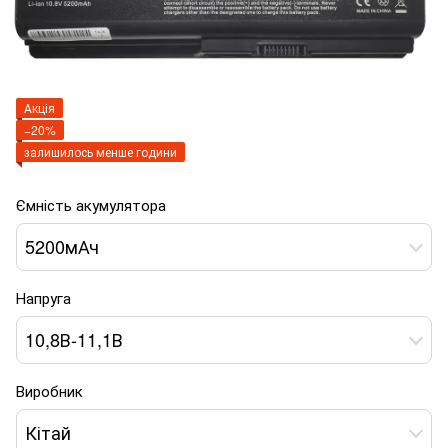
Акція
−20%
залишилось менше години
Ємність акумулятора
5200мАч
Напруга
10,8В-11,1В
Виробник
Кітай