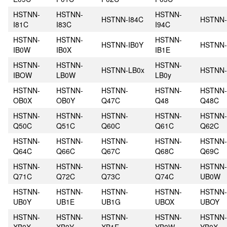
HSTNN-
HSTNN-
HSTNN-
HSTNN-I84C
HSTNN-
I81C
I83C
I94C
HSTNN-
HSTNN-
HSTNN-
HSTNN-IB0Y
HSTNN-
IB0W
IB0X
IB1E
HSTNN-
HSTNN-
HSTNN-
HSTNN-LB0x
HSTNN-
IBOW
LB0W
LB0y
HSTNN-
HSTNN-
HSTNN-
HSTNN-
HSTNN-
OB0X
OB0Y
Q47C
Q48
Q48C
HSTNN-
HSTNN-
HSTNN-
HSTNN-
HSTNN-
Q50C
Q51C
Q60C
Q61C
Q62C
HSTNN-
HSTNN-
HSTNN-
HSTNN-
HSTNN-
Q64C
Q66C
Q67C
Q68C
Q69C
HSTNN-
HSTNN-
HSTNN-
HSTNN-
HSTNN-
Q71C
Q72C
Q73C
Q74C
UB0W
HSTNN-
HSTNN-
HSTNN-
HSTNN-
HSTNN-
UB0Y
UB1E
UB1G
UBOX
UBOY
HSTNN-
HSTNN-
HSTNN-
HSTNN-
HSTNN-