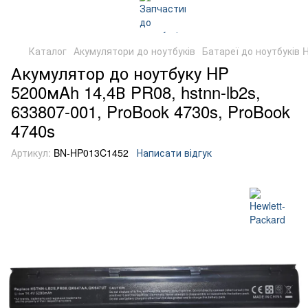
Каталог
Акумулятори до ноутбуків
Батареї до ноутбуків 
Акумулятор до ноутбуку HP
5200мAh 14,4В PR08, hstnn-lb2s,
633807-001, ProBook 4730s, ProBook
4740s
Артикул:
BN-HP013C1452
Написати відгук