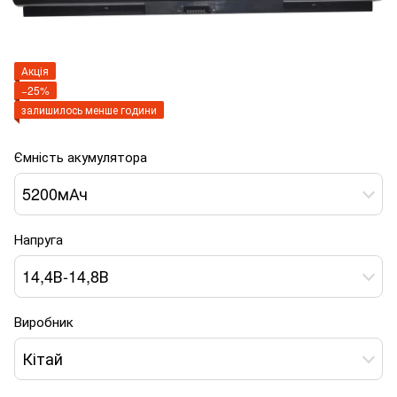
Акція
−25%
залишилось менше години
Ємність акумулятора
5200мАч
Напруга
14,4В-14,8В
Виробник
Кітай