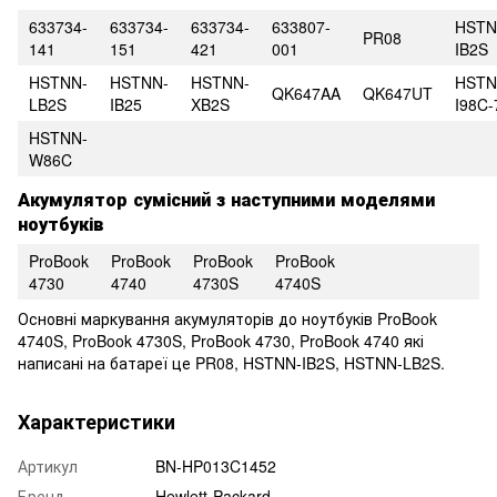
633734-
633734-
633734-
633807-
HSTN
PR08
141
151
421
001
IB2S
HSTNN-
HSTNN-
HSTNN-
HSTN
QK647AA
QK647UT
LB2S
IB25
XB2S
I98C-
HSTNN-
W86C
Акумулятор сумісний з наступними моделями
ноутбуків
ProBook
ProBook
ProBook
ProBook
4730
4740
4730S
4740S
Основні маркування акумуляторів до ноутбуків ProBook
4740S, ProBook 4730S, ProBook 4730, ProBook 4740 які
написані на батареї це PR08, HSTNN-IB2S, HSTNN-LB2S.
Характеристики
Артикул
BN-HP013C1452
Бренд
Hewlett-Packard