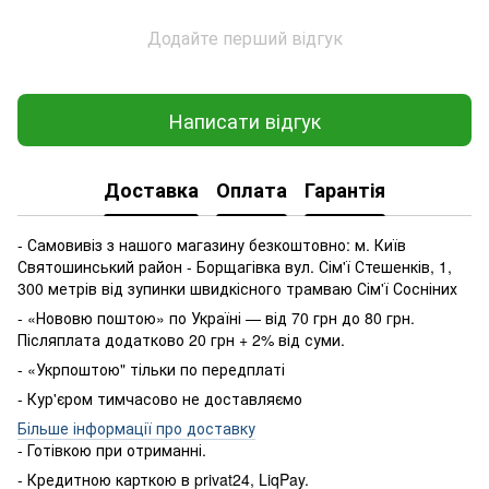
Додайте перший відгук
Написати відгук
Доставка
Оплата
Гарантія
- Самовивіз з нашого магазину безкоштовно: м. Київ
Святошинський район - Борщагівка вул. Сім'ї Стешенків, 1,
300 метрів від зупинки швидкісного трамваю Сім'ї Сосніних
- «Нововю поштою» по Україні — від 70 грн до 80 грн.
Післяплата додатково 20 грн + 2% від суми.
- «Укрпоштою" тільки по передплаті
- Кур'єром тимчасово не доставляємо
Більше інформації про доставку
- Готівкою
при
отриманні
.
-
Кредитною карткою
в
privat24
,
LiqPay
.