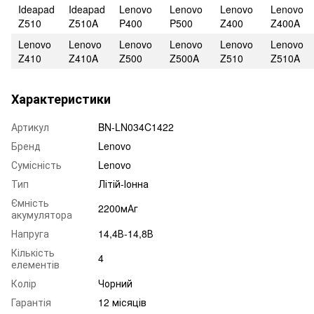
Ideapad
Ideapad
Lenovo
Lenovo
Lenovo
Lenovo
Z510
Z510A
P400
P500
Z400
Z400A
Lenovo
Lenovo
Lenovo
Lenovo
Lenovo
Lenovo
Z410
Z410A
Z500
Z500A
Z510
Z510A
Характеристики
Артикул
BN-LN034C1422
Бренд
Lenovo
Сумісність
Lenovo
Тип
Літій-Іонна
Ємність
2200мАг
акумулятора
Напруга
14,4В-14,8В
Кількість
4
елементів
Колір
Чорний
Гарантія
12 місяців