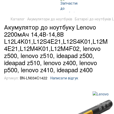
Каталог
Акумулятори до ноутбуків
Батареї до ноутбуків 
Акумулятор до ноутбуку Lenovo
2200мАч 14,4В-14,8В
L12L4K01,L12S4E21,L12S4K01,L12M
4E21,L12M4K01,L12M4F02, lenovo
z500, lenovo z510, ideapad z500,
ideapad z510, lenovo z400, lenovo
p500, lenovo z410, ideapad z400
Артикул:
BN-LN034C1422
Написати відгук