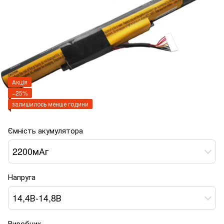
Акція
−25%
залишилось менше години
Ємність акумулятора
2200мАг
Напруга
14,4В-14,8В
Виробник