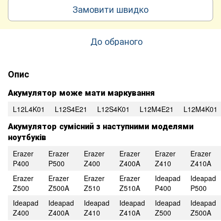
Замовити швидко
До обраного
Опис
Акумулятор може мати маркування
L12L4K01
L12S4E21
L12S4K01
L12M4E21
L12M4K01
Акумулятор сумісний з наступними моделями
ноутбуків
Erazer
Erazer
Erazer
Erazer
Erazer
Erazer
P400
P500
Z400
Z400A
Z410
Z410A
Erazer
Erazer
Erazer
Erazer
Ideapad
Ideapad
Z500
Z500A
Z510
Z510A
P400
P500
Ideapad
Ideapad
Ideapad
Ideapad
Ideapad
Ideapad
Z400
Z400A
Z410
Z410A
Z500
Z500A