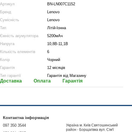
Артикул
BN-LN007C1152
Бренд
Lenovo
Сумісність
Lenovo
Тип
Літій-Іонна
Ємність акумулятора
5200мАч
Напруга
10,8В-11,1В
Кількість елементів
6
Колір
Чорний
Гарантія
12 місяців
Тип гарантії
Гарантія від Магазину
Доставка
Оплата
Гарантія
Контактна інформація
097 350 3544
Україна м. Київ Святошинський
район - Борщагівка вул. Сім'ї