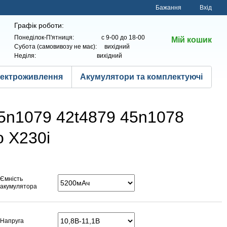
Бажання
Вхід
Графік роботи:
Понеділок-П'ятниця: с 9-00 до 18-00
Мій кошик
Субота (самовивозу не має): вихідний
Неділя: вихідний
лектроживлення
Акумулятори та комплектуючі
45n1079 42t4879 45n1078
o X230i
Ємність
акумулятора
Напруга