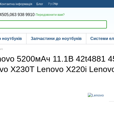
Рус
Укр
Контактна інформація
Блог
4505,
063 938 9910
Передзвонити вам?
 ноутбуків
Запчастини до ноутбуків
Системи е
ovo
novo 5200мАч 11.1В 42t4881 
vo X230T Lenovo X220i Lenov