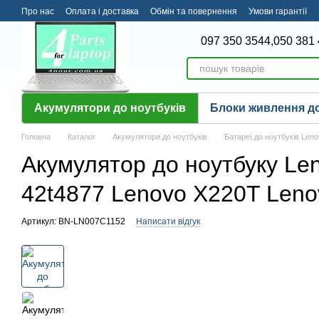
Перейти до основного контенту
Про нас
Оплата і доставка
Обмін та повернення
Умови гарантії
097 350 3544,
050 381 
Акумулятори до ноутбуків
Блоки живлення до
Головна
Каталог
Акумулятори до ноутбуків
Батареї до ноутбуків Len
Акумулятор до ноутбуку Le
42t4877 Lenovo X220T Leno
Артикул: BN-LN007C1152
Написати відгук