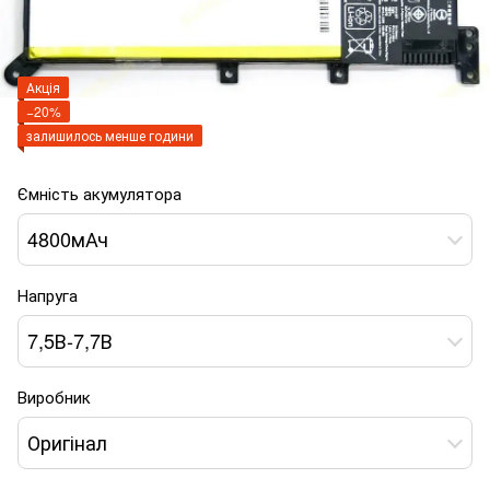
Акція
−20%
залишилось менше години
Ємність акумулятора
4800мАч
Напруга
7,5В-7,7В
Виробник
Оригінал