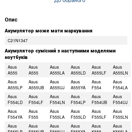
Опис
Акумулятор може мати маркування
C21N1347
Акумулятор сумісний з наступними моделями
ноутбуків
Asus
Asus
Asus
Asus
Asus
Asus
A555
A555
A555LA
A555LD
A555LF
A555LN
Asus
Asus
Asus
Asus
Asus
Asus
A555LP
A555UB
A555UJ
A555YA
F554
F554LA
Asus
Asus
Asus
Asus
Asus
Asus
F554LD
F554LF
F554LN
F554LP
F554UB
F554UJ
Asus
Asus
Asus
Asus
Asus
Asus
F554YA
F555
F555LA
F555LD
F555LF
F555LN
Asus
Asus
Asus
Asus
Asus
Asus
F555LP
F555UB
F555UJ
F555YA
K555
K555LA