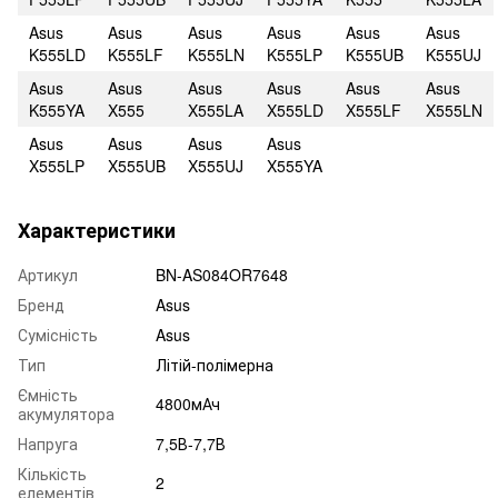
Asus
Asus
Asus
Asus
Asus
Asus
K555LD
K555LF
K555LN
K555LP
K555UB
K555UJ
Asus
Asus
Asus
Asus
Asus
Asus
K555YA
X555
X555LA
X555LD
X555LF
X555LN
Asus
Asus
Asus
Asus
X555LP
X555UB
X555UJ
X555YA
Характеристики
Артикул
BN-AS084OR7648
Бренд
Asus
Сумісність
Asus
Тип
Літій-полімерна
Ємність
4800мАч
акумулятора
Напруга
7,5В-7,7В
Кількість
2
елементів