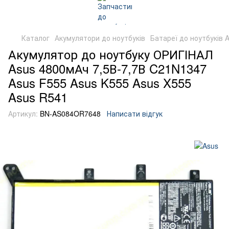
Каталог
Акумулятори до ноутбуків
Батареї до ноутбуків 
Акумулятор до ноутбуку ОРИГІНАЛ
Asus 4800мАч 7,5В-7,7В C21N1347
Asus F555 Asus K555 Asus X555
Asus R541
Артикул:
BN-AS084OR7648
Написати відгук