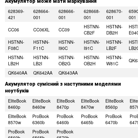
Акумулятор може мати маркування
628369-
628664-
628666-
628668-
628670-
659
421
001
001
001
001
001
HSTNN-
HSTNN-
HST
CC06
CC06XL
CC09
CB2F
DB2H
E04
HSTNN-
HSTNN-
HSTNN-
HSTNN-
HSTNN-
HST
F08C
F11C
I90C
I91C
LB2F
LB2
HSTNN-
HSTNN-
HSTNN-
HSTNN-
HSTNN-
QK6
LB2H
LB2I
OB2G
OB2H
W81C
QK640AA
QK642AA
QK643AA
Акумулятор сумісний з наступними моделями
ноутбуків
EliteBook
EliteBook
EliteBook
EliteBook
EliteBook
Elit
8460p
8460w
8470p
8470w
8560p
857
EliteBook
ProBook
ProBook
ProBook
ProBook
Pro
8570w
6360b
6460b
6465b
6470b
647
ProBook
ProBook
ProBook
6560b
6565b
6570b