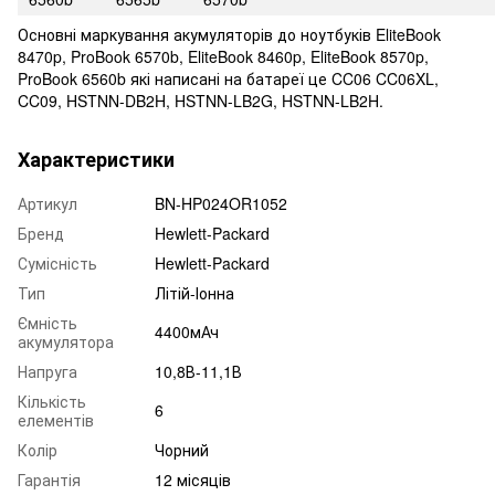
Основні маркування акумуляторів до ноутбуків EliteBook
8470p, ProBook 6570b, EliteBook 8460p, EliteBook 8570p,
ProBook 6560b які написані на батареї це CC06 CC06XL,
CC09, HSTNN-DB2H, HSTNN-LB2G, HSTNN-LB2H.
Характеристики
Артикул
BN-HP024OR1052
Бренд
Hewlett-Packard
Сумісність
Hewlett-Packard
Тип
Літій-Іонна
Ємність
4400мАч
акумулятора
Напруга
10,8В-11,1В
Кількість
6
елементів
Колір
Чорний
Гарантія
12 місяців