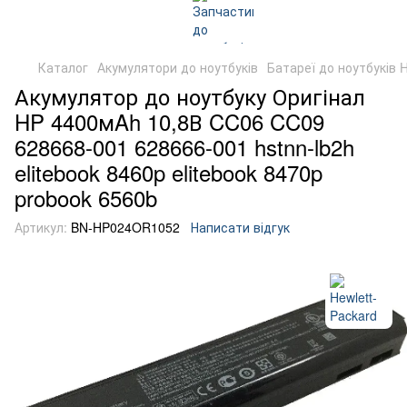
Каталог
Акумулятори до ноутбуків
Батареї до ноутбуків 
Акумулятор до ноутбуку Оригінал
HP 4400мAh 10,8В CC06 CC09
628668-001 628666-001 hstnn-lb2h
elitebook 8460p elitebook 8470p
probook 6560b
Артикул:
BN-HP024OR1052
Написати відгук