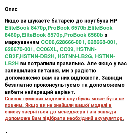
Опис
Якщо ви шукаєте батарею до ноутбука HP
EliteBook 8470p,ProBook 6570b,EliteBook
8460p,EliteBook 8570p,ProBook 6560b
з
маркуванням
CC06,628666-001, 628668-001,
628670-001, CC06XL, CC09, HSTNN-
CB2F,HSTNN-DB2H, HSTNN-LB2G, HSTNN-
LB2H
ви потрапили правильно. Але якщо у вас
залишилися питання, ми з радістю
допоможемо вам на них відповісти. Завжди
безплатно проконсультуємо та допоможемо
вибати найкращий варіант.
Список сумісних моделей ноутбуків може бути не
повним. Якщо ви не знайшли вашої моделі в
списку зверніться до менеджера і він завжди
допоможе Вам підібрати необхідний акумулятор.