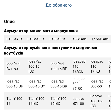
До обраного
Опис
Акумулятор може мати маркування
L15L4A01
L15M4E01
L15L4E01
L15S4A01
L15M4A01
Акумулятор сумісний з наступними моделями
ноутбуків
IdeaPad
Ideapad
Ideapad
I
IdeaPad
IdeaPad
100 15-
110-
110-
3
B71-80
100-15IBD
IBD
17ACL
17IKB
1
Ideapad
IdeaPad
IdeaPad
IdeaPad
IdeaPad
I
300-
300-15IBR
300-15IBY
300-15ISK
B50-50
1
17ISK
Lenovo
L
TianYi100-
TianYi100-
TianYi100-
Lenovo
100 15-
1
14
14IBD
15IBD
B71-80
IBD
1