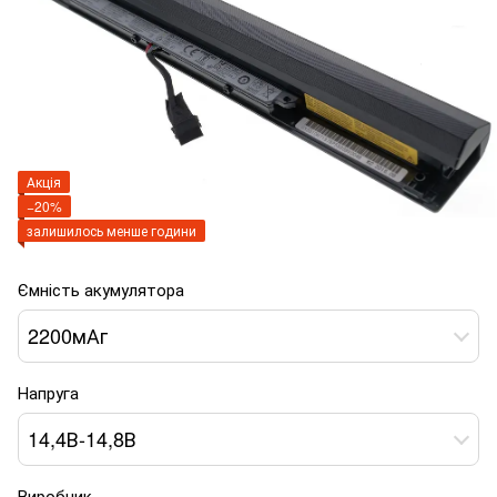
Акція
−20%
залишилось менше години
Ємність акумулятора
2200мАг
Напруга
14,4В-14,8В
Виробник