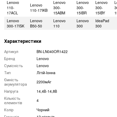
Lenovo
Lenovo
Lenovo
Lenovo
L
Lenovo
110-
300-
300-
300-
3
110-17IKB
17ACL
15ABM
15IBR
15IBY
1
Lenovo
Lenovo
Lenovo
Lenovo
IdeaPad
300-17ISK
B50-50
110
300
300
Характеристики
Артикул
BN-LN040OR1422
Бренд
Lenovo
Сумісність
Lenovo
Тип
Літій-Іонна
Ємність
2200мАг
акумулятора
Напруга
14,4В-14,8В
Кількість
4
елементів
Колір
Чорний
Гарантія
12 місяців