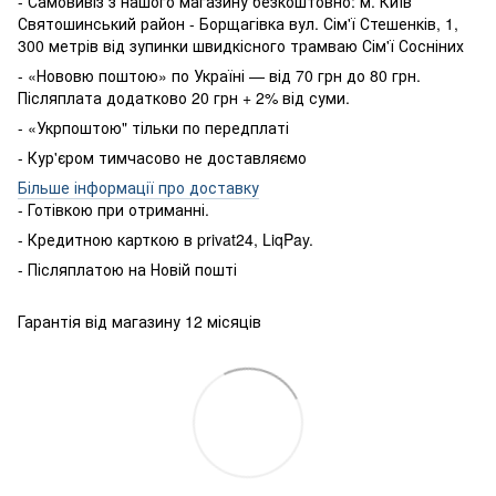
- Самовивіз з нашого магазину безкоштовно: м. Київ
Святошинський район - Борщагівка вул. Сім'ї Стешенків, 1,
300 метрів від зупинки швидкісного трамваю Сім'ї Сосніних
- «Нововю поштою» по Україні — від 70 грн до 80 грн.
Післяплата додатково 20 грн + 2% від суми.
- «Укрпоштою" тільки по передплаті
- Кур'єром тимчасово не доставляємо
Більше інформації про доставку
- Готівкою
при
отриманні
.
-
Кредитною карткою
в
privat24
,
LiqPay
.
-
Післяплатою
на
Новій пошті
Гарантія від магазину 12 місяців