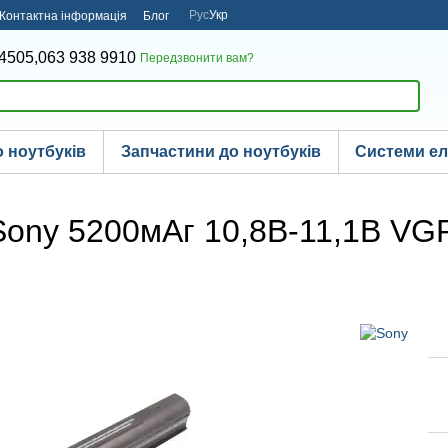
Рус
Укр
Контактна інформація
Блог
4505,
063 938 9910
Передзвонити вам?
 ноутбуків
Запчастини до ноутбуків
Системи е
Sony 5200мАг 10,8В-11,1В V