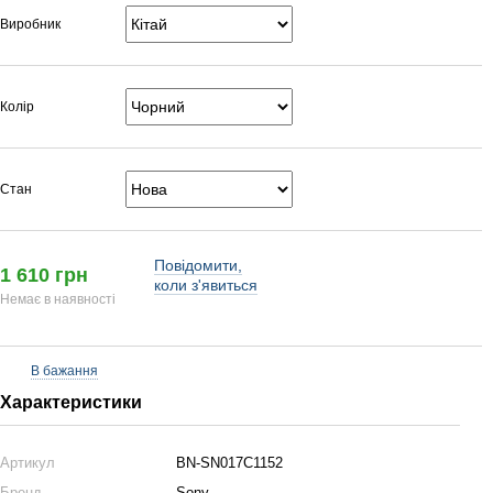
Виробник
Колір
Стан
Повідомити,
1 610 грн
коли з'явиться
Немає в наявності
В бажання
Характеристики
Артикул
BN-SN017C1152
Бренд
Sony