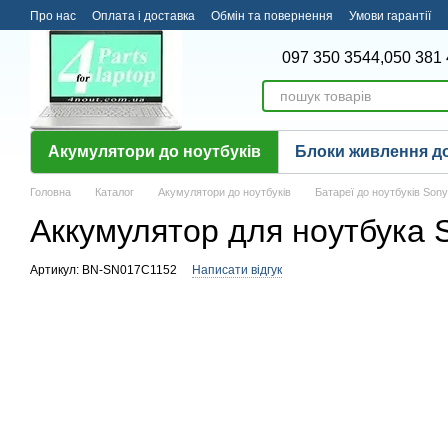
Перейти до основного контенту
Про нас
Оплата і доставка
Обмін та повернення
Умови гарантії
097 350 3544,
050 381 
Акумулятори до ноутбуків
Блоки живлення до
Головна
Каталог
Акумулятори до ноутбуків
Батареї до ноутбуків Sony
Аккумулятор для ноутбука 
Артикул: BN-SN017C1152
Написати відгук