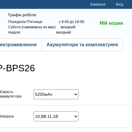
Бажання
Вхід
Графік роботи:
Понеділок-П'ятниця: с 9-00 до 18-00
Мій кошик
Субота (самовивозу не має): вихідний
Неділя: вихідний
лектроживлення
Акумулятори та комплектуючі
GP-BPS26
Ємність
акумулятора
Напруга