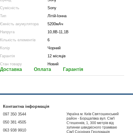
Сумісність
Sony
Тип
Літій-Іонна
Ємність акумулятора
5200мАч
Напруга
10,8В-11,1В
Кількість елементів
6
Колір
Чорний
Гарантія
12 місяців
Стан товару
Новий
Доставка
Оплата
Гарантія
Контактна інформація
097 350 3544
Україна м. Київ Святошинський
район - Борщагівка вул. Сім'ї
050 381 4505
Стешенків, 1, 300 метрів від
зупинки швидкісного трамваю
063 938 9910
Сім'ї Сосніних Геолокація