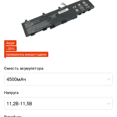
Акція
−25%
залишилось менше години
Ємність акумулятора
4500мАч
Напруга
11,2В-11,5В
Виробник