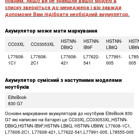
повним. Якщо ви не знайшли вашої моделі в
списку зверніться до менеджера і він завжди
допоможе Вам підібрати необхідний акумулятор.
Акумулятор може мати маркування
HSTNN-
HSTNN-
HSTNN-
HST
CC03XL
CC03053XL
DB9Q
IB9F
LB8Q
UB8
L77608-
L77608-
L77608-
L77622-
L77991-
L785
1C1
2C1
421
541
005
005
Акумулятор сумісний з наступними моделями
ноутбуків
EliteBook
830 G7
Основні маркування акумуляторів до ноутбуків EliteBook 830
G7 які написані на батареї це CC03XL,CC03053XL,HSTNN-
DB9Q,HSTNN-IB9F,HSTNN-LB8Q, HSTNN-UB8W, L77608-1C1,
L77608-2C1, L77608-421, L77622-541,L77991-005, L78555-005