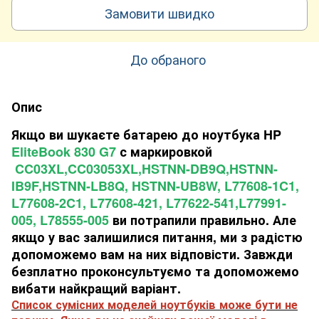
Замовити швидко
До обраного
Опис
Якщо ви шукаєте батарею до ноутбука HP
EliteBook 830 G7
с маркировкой
CC03XL,CC03053XL,HSTNN-DB9Q,HSTNN-
IB9F,HSTNN-LB8Q, HSTNN-UB8W, L77608-1C1,
L77608-2C1, L77608-421, L77622-541,L77991-
005, L78555-005
ви потрапили правильно. Але
якщо у вас залишилися питання, ми з радістю
допоможемо вам на них відповісти. Завжди
безплатно проконсультуємо та допоможемо
вибати найкращий варіант.
Список сумісних моделей ноутбуків може бути не