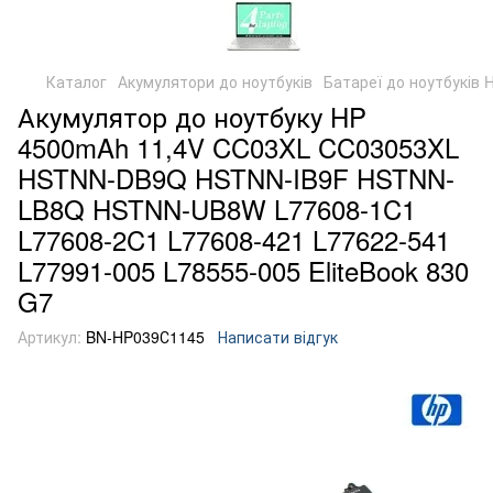
Каталог
Акумулятори до ноутбуків
Батареї до ноутбуків 
Акумулятор до ноутбуку HP
4500mAh 11,4V CC03XL CC03053XL
HSTNN-DB9Q HSTNN-IB9F HSTNN-
LB8Q HSTNN-UB8W L77608-1C1
L77608-2C1 L77608-421 L77622-541
L77991-005 L78555-005 EliteBook 830
G7
Артикул:
BN-HP039С1145
Написати відгук