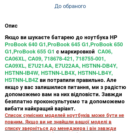
До обраного
Опис
Якщо ви шукаєте батарею до ноутбука HP
ProBook 640 G1,ProBook 645 G1,ProBook 650
G1,ProBook 655 G1
с маркировкой
СA06,
CA06XL, CA09, 718678-421, 718755-001,
CA09XL, E7U21AA, E7U22AA, HSTNN-DB4Y,
HSTNN-IB4W, HSTNN-LB4X, HSTNN-LB4Y,
HSTNN-LB4Z
ви потрапили правильно. Але
якщо у вас залишилися питання, ми з радістю
допоможемо вам на них відповісти. Завжди
безплатно проконсультуємо та допоможемо
вибати найкращий варіант.
Список сумісних моделей ноутбуків може бути не
повним. Якщо ви не знайшли вашої моделі в
списку зверніться до менеджера і він завжди