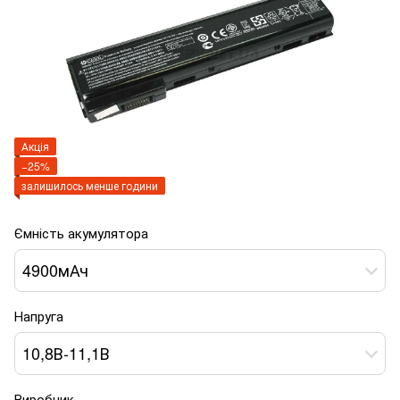
Акція
−25%
залишилось менше години
Ємність акумулятора
4900мАч
Напруга
10,8В-11,1В
Виробник