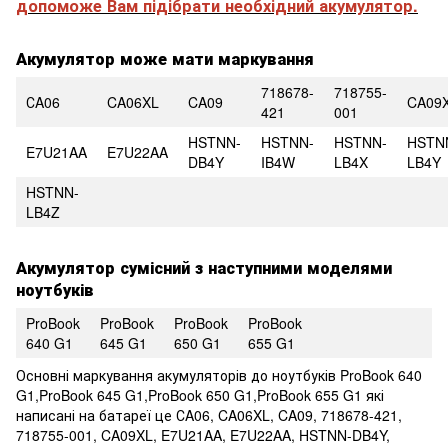
допоможе Вам підібрати необхідний акумулятор.
Акумулятор може мати маркування
718678-
718755-
СA06
CA06XL
CA09
CA09
421
001
HSTNN-
HSTNN-
HSTNN-
HSTN
E7U21AA
E7U22AA
DB4Y
IB4W
LB4X
LB4Y
HSTNN-
LB4Z
Акумулятор сумісний з наступними моделями
ноутбуків
ProBook
ProBook
ProBook
ProBook
640 G1
645 G1
650 G1
655 G1
Основні маркування акумуляторів до ноутбуків ProBook 640
G1,ProBook 645 G1,ProBook 650 G1,ProBook 655 G1 які
написані на батареї це СA06, CA06XL, CA09, 718678-421,
718755-001, CA09XL, E7U21AA, E7U22AA, HSTNN-DB4Y,