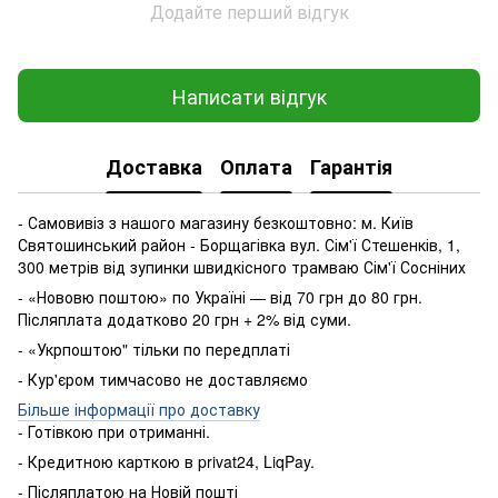
Додайте перший відгук
Написати відгук
Доставка
Оплата
Гарантія
- Самовивіз з нашого магазину безкоштовно: м. Київ
Святошинський район - Борщагівка вул. Сім'ї Стешенків, 1,
300 метрів від зупинки швидкісного трамваю Сім'ї Сосніних
- «Нововю поштою» по Україні — від 70 грн до 80 грн.
Післяплата додатково 20 грн + 2% від суми.
- «Укрпоштою" тільки по передплаті
- Кур'єром тимчасово не доставляємо
Більше інформації про доставку
- Готівкою
при
отриманні
.
-
Кредитною карткою
в
privat24
,
LiqPay
.
-
Післяплатою
на
Новій пошті