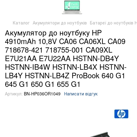
Каталог
Акумулятори до ноутбуків
Батареї до ноутбуків 
Акумулятор до ноутбуку HP
4910mAh 10,8V CA06 CA06XL CA09
718678-421 718755-001 CA09XL
E7U21AA E7U22AA HSTNN-DB4Y
HSTNN-IB4W HSTNN-LB4X HSTNN-
LB4Y HSTNN-LB4Z ProBook 640 G1
645 G1 650 G1 655 G1
Артикул:
BN-HP036OR1049
Написати відгук