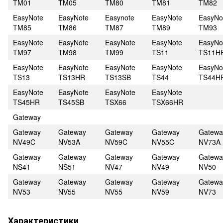
TM01
TM05
TM80
TM81
TM82
EasyNote
EasyNote
Easynote
EasyNote
EasyNo
TM85
TM86
TM87
TM89
TM93
EasyNote
EasyNote
EasyNote
EasyNote
EasyNo
TM97
TM98
TM99
TS11
TS11H
EasyNote
EasyNote
EasyNote
EasyNote
EasyNo
TS13
TS13HR
TS13SB
TS44
TS44H
EasyNote
EasyNote
EasyNote
EasyNote
TS45HR
TS45SB
TSX66
TSX66HR
Gateway
Gateway
Gateway
Gateway
Gateway
Gatewa
NV49C
NV53A
NV59C
NV55C
NV73A
Gateway
Gateway
Gateway
Gateway
Gatewa
NS41
NS51
NV47
NV49
NV50
Gateway
Gateway
Gateway
Gateway
Gatewa
NV53
NV55
NV55
NV59
NV73
Характеристики