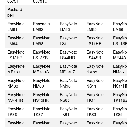
8573T
8573TG
Packard
bell
EasyNote
Easynote
EasyNote
EasyNote
EasyNo
LM81
LM82
LM83
LM85
LM86
EasyNote
EasyNote
EasyNote
EasyNote
EasyNo
LM94
LM98
LS11
LS11HR
LS11S
EasyNote
EasyNote
EasyNote
EasyNote
EasyNo
LS13HR
LS13SB
LS44HR
LS44SB
ME443
EasyNote
EasyNote
EasyNote
EasyNote
EasyNo
ME730
ME730G
ME730Z
NM85
NM86
EasyNote
EasyNote
EasyNote
EasyNote
EasyNo
NM88
NM89
NM98
NS11
NS11H
EasyNote
EasyNote
EasyNote
EasyNote
EasyNo
NS44HR
NS45HR
NS85
TK11
TK11B
EasyNote
EasyNote
EasyNote
EasyNote
EasyNo
TK36
TK37
TK81
TK83
TK85
EasyNote
EasyNote
EasyNote
EasyNote
EasyNo