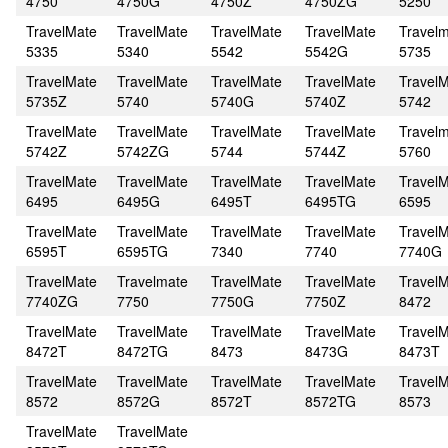
4750
4750G
4750Z
4750ZG
5250
TravelMate
TravelMate
TravelMate
TravelMate
Travel
5335
5340
5542
5542G
5735
TravelMate
TravelMate
TravelMate
TravelMate
Travel
5735Z
5740
5740G
5740Z
5742
TravelMate
TravelMate
TravelMate
TravelMate
Travel
5742Z
5742ZG
5744
5744Z
5760
TravelMate
TravelMate
TravelMate
TravelMate
Travel
6495
6495G
6495T
6495TG
6595
TravelMate
TravelMate
TravelMate
TravelMate
Travel
6595T
6595TG
7340
7740
7740G
TravelMate
Travelmate
TravelMate
TravelMate
Travel
7740ZG
7750
7750G
7750Z
8472
TravelMate
TravelMate
TravelMate
TravelMate
Travel
8472T
8472TG
8473
8473G
8473T
TravelMate
TravelMate
TravelMate
TravelMate
Travel
8572
8572G
8572T
8572TG
8573
TravelMate
TravelMate