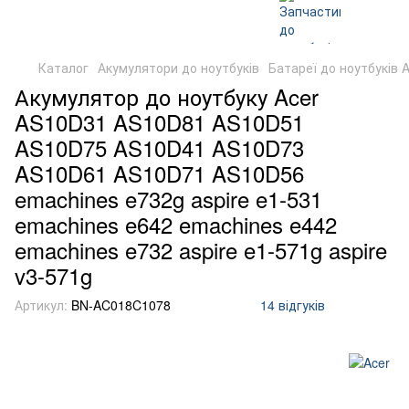
Каталог
Акумулятори до ноутбуків
Батареї до ноутбуків A
Акумулятор до ноутбуку Acer
AS10D31 AS10D81 AS10D51
AS10D75 AS10D41 AS10D73
AS10D61 AS10D71 AS10D56
emachines e732g aspire e1-531
emachines e642 emachines e442
emachines e732 aspire e1-571g aspire
v3-571g
Артикул:
BN-AC018C1078
14 відгуків