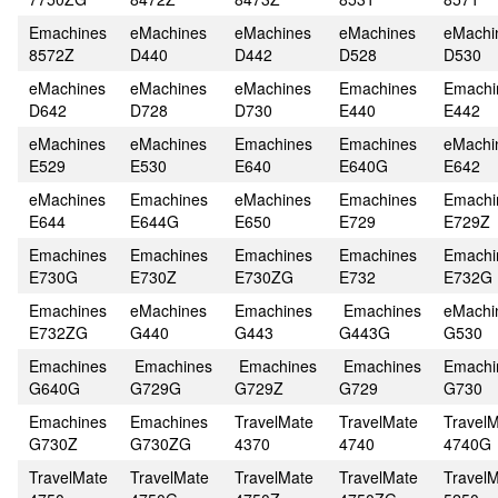
Emachines
eMachines
eMachines
eMachines
eMachi
8572Z
D440
D442
D528
D530
eMachines
eMachines
eMachines
Emachines
Emachi
D642
D728
D730
E440
E442
eMachines
eMachines
Emachines
Emachines
eMachi
E529
E530
E640
E640G
E642
eMachines
Emachines
eMachines
Emachines
Emachi
E644
E644G
E650
E729
E729Z
Emachines
Emachines
Emachines
Emachines
Emachi
E730G
E730Z
E730ZG
E732
E732G
Emachines
eMachines
Emachines
Emachines
eMachi
E732ZG
G440
G443
G443G
G530
Emachines
Emachines
Emachines
Emachines
Emachi
G640G
G729G
G729Z
G729
G730
Emachines
Emachines
TravelMate
TravelMate
Travel
G730Z
G730ZG
4370
4740
4740G
TravelMate
TravelMate
TravelMate
TravelMate
Travel