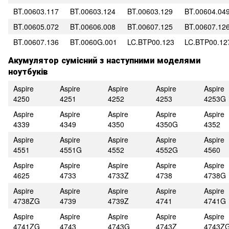
BT.00603.117
BT.00603.124
BT.00603.129
BT.00604.04
BT.00605.072
BT.00606.008
BT.00607.125
BT.00607.12
BT.00607.136
BT.0060G.001
LC.BTP00.123
LC.BTP00.12
Акумулятор сумісний з наступними моделями
ноутбуків
Aspire
Aspire
Aspire
Aspire
Aspire
4250
4251
4252
4253
4253G
Aspire
Aspire
Aspire
Aspire
Aspire
4339
4349
4350
4350G
4352
Aspire
Aspire
Aspire
Aspire
Aspire
4551
4551G
4552
4552G
4560
Aspire
Aspire
Aspire
Aspire
Aspire
4625
4733
4733Z
4738
4738G
Aspire
Aspire
Aspire
Aspire
Aspire
4738ZG
4739
4739Z
4741
4741G
Aspire
Aspire
Aspire
Aspire
Aspire
4741ZG
4743
4743G
4743Z
4743Z