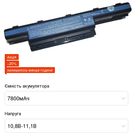
Акція
−20%
залишилось менше години
Ємність акумулятора
7800мАч
Напруга
10,8В-11,1В