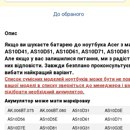
До обраного
Опис
Якщо ви шукаєте батарею до ноутбука Acer з м
AS10D41, AS10D51, AS10D61, AS10D71, AS10D81 
Але якщо у вас залишилися питання, ми з раді
них відповісти.
Завжди безплано проконсульту
вибати найкращий варіант.
Список
сумісних
моделей
ноутбуків
може
бути не
по
вашої
моделі
в
списку
зверніться
до менеджера
і
ві
підібрати
необхідний
акумулятор
.
Акумулятор може мати маркіровку
AK.006BT.075
AK.006BT.080
AS10D31
AS10D3E
AS10D56
AS10D5E
AS10D61
AS10D71
AS10D7E
AS10D81
AS10G31
AS10G3E