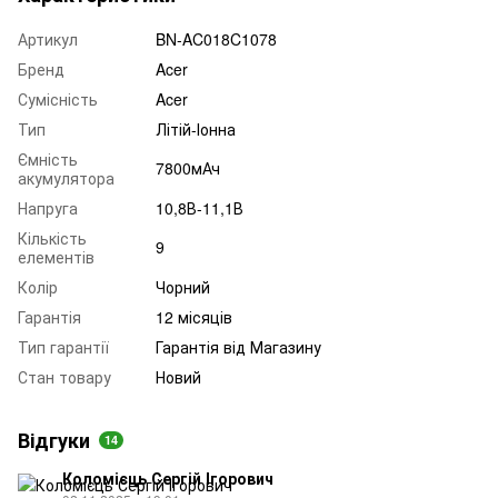
Артикул
BN-AC018C1078
Бренд
Acer
Сумісність
Acer
Тип
Літій-Іонна
Ємність
7800мАч
акумулятора
Напруга
10,8В-11,1В
Кількість
9
елементів
Колір
Чорний
Гарантія
12 місяців
Тип гарантії
Гарантія від Магазину
Стан товару
Новий
Відгуки
14
Коломієць Сергій Ігорович