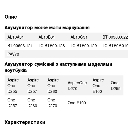
Опис
Акумулятор може мати маркування
AL10A31
AL10B31
AL10G31
BT.00303.022
BT.00603.121
LC.BTP00.128
LC.BTP00.129
LC.BTP0P.01
PAV70
Акумулятор сумісний з наступними моделями
ноутбуків
Aspire
Aspire
Aspire
Aspire
AspireOne
One
One
One
One
One
D270
D255
D255
D257
D260
E100
One
One
One
One E100
D257
D260
D270
Характеристики