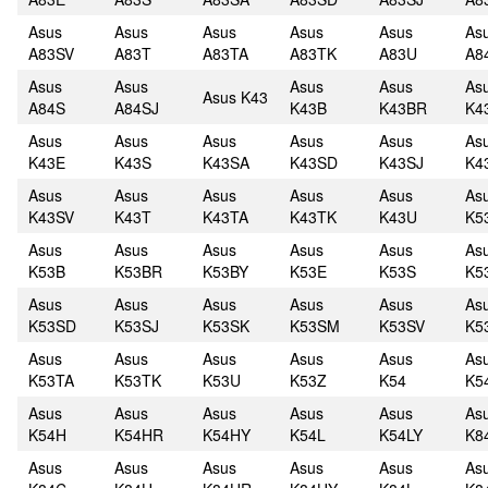
Asus
Asus
Asus
Asus
Asus
As
A83SV
A83T
A83TA
A83TK
A83U
A8
Asus
Asus
Asus
Asus
As
Asus K43
A84S
A84SJ
K43B
K43BR
K4
Asus
Asus
Asus
Asus
Asus
As
K43E
K43S
K43SA
K43SD
K43SJ
K4
Asus
Asus
Asus
Asus
Asus
As
K43SV
K43T
K43TA
K43TK
K43U
K5
Asus
Asus
Asus
Asus
Asus
As
K53B
K53BR
K53BY
K53E
K53S
K5
Asus
Asus
Asus
Asus
Asus
As
K53SD
K53SJ
K53SK
K53SM
K53SV
K5
Asus
Asus
Asus
Asus
Asus
As
K53TA
K53TK
K53U
K53Z
K54
K5
Asus
Asus
Asus
Asus
Asus
As
K54H
K54HR
K54HY
K54L
K54LY
K8
Asus
Asus
Asus
Asus
Asus
As