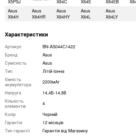
X5PSJ
X84C
X84E
X84EB
X8
Asus
Asus
Asus
Asus
Asus
X84H
X84HR
X84HY
X84L
X84LY
Характеристики
Артикул
BN-AS044C1422
Бренд
Asus
Сумісність
Asus
Тип
Літій-Іонна
Ємність
2200мАг
акумулятора
Напруга
14,4В-14,8В
Кількість
4
елементів
Колір
Чорний
Гарантія
12 місяців
Тип гарантії
Гарантія від Магазину