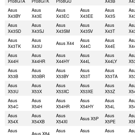
Pro8GTA
Pro8GTK
Pro8GU
X43B
X4
Asus
Asus
Asus
Asus
Asus
As
X43BY
X43E
X43EC
X43EE
X43S
X4
Asus
Asus
Asus
Asus
Asus
As
X43SD
X43SJ
X43SM
X43SV
X43T
X4
Asus
Asus
Asus
Asus
As
Asus X44
X43TK
X43U
X44C
X44E
X4
Asus
Asus
Asus
Asus
Asus
As
X44H
X44HR
X44HY
X44L
X44LY
X5
Asus
Asus
Asus
Asus
Asus
As
X53B
X53BR
X53BY
X53T
X53TA
X5
Asus
Asus
Asus
Asus
Asus
As
X53U
X53X
X53XC
X53XE
X53Z
X5
Asus
Asus
Asus
Asus
Asus
As
X54C
X54H
X54HR
X54HY
X54L
X5
Asus
Asus
Asus
Asus
As
Asus X5P
X54X
X54XB
X54XI
X5PE
X5
Asus
Asus
Asus
Asus
As
Asus X84