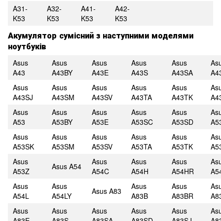
A31-
A32-
A41-
A42-
K53
K53
K53
K53
Акумулятор сумісний з наступними моделями
ноутбуків
Asus
Asus
Asus
Asus
Asus
As
A43
A43BY
A43E
A43S
A43SA
A4
Asus
Asus
Asus
Asus
Asus
As
A43SJ
A43SM
A43SV
A43TA
A43TK
A4
Asus
Asus
Asus
Asus
Asus
As
A53
A53BY
A53E
A53SC
A53SD
A5
Asus
Asus
Asus
Asus
Asus
As
A53SK
A53SM
A53SV
A53TA
A53TK
A5
Asus
Asus
Asus
Asus
As
Asus A54
A53Z
A54C
A54H
A54HR
A5
Asus
Asus
Asus
Asus
As
Asus A83
A54L
A54LY
A83B
A83BR
A8
Asus
Asus
Asus
Asus
Asus
As
A83E
A83S
A83SA
A83SD
A83SJ
A8