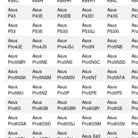
K84C
K84H
K84HR
K84HY
K84L
K8
Asus
Asus
Asus
Asus
Asus
As
P43
P43E
P43EB
P43EI
P43S
P4
Asus
Asus
Asus
Asus
Asus
As
P53
P53E
P53S
P53SJ
P53XI
Pr
Asus
Asus
Asus
Asus
Asus
As
Pro4JE
Pro4JS
Pro4JSJ
Pro5N
Pro5NB
Pr
Asus
Asus
Asus
Asus
Asus
As
Pro5NBY
Pro5NE
Pro5NS
Pro5NSC
Pro5NSD
Pr
Asus
Asus
Asus
Asus
Asus
As
Pro5NSK
Pro5NSM
Pro5NSV
Pro5NT
Pro5NTA
Pr
Asus
Asus
Asus
Asus
Asus
As
Pro5NU
Pro5NZ
Pro5P
Pro5PE
Pro5PS
Pr
Asus
Asus
Asus
Asus
Asus
As
Pro8G
Pro8GB
Pro8GBR
Pro8GBY
Pro8GE
Pr
Asus
Asus
Asus
Asus
Asus
As
Pro8GSA
Pro8GSD
Pro8GSJ
Pro8GSM
Pro8GSV
Pr
Asus
Asus
Asus
Asus
As
Asus X43