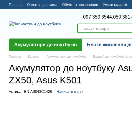
Перейти до основного контенту
Про нас
Оплата і доставка
Обмін та повернення
Умови гарантії
097 350 3544,
050 381 
Акумулятори до ноутбуків
Блоки живлення до
Головна
Каталог
Акумулятори до ноутбуків
Батареї до ноутбуків Asus
Акумулятор до ноутбуку As
ZX50, Asus K501
Артикул: BN-AS043C1426
Написати відгук