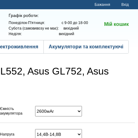
Бажання
Вхід
Графік роботи:
Понеділок-П'ятниця: с 9-00 до 18-00
Мій кошик
Субота (самовивозу не має): вихідний
Неділя: вихідний
лектроживлення
Акумулятори та комплектуючі
L552, Asus GL752, Asus
Ємність
акумулятора
Напруга