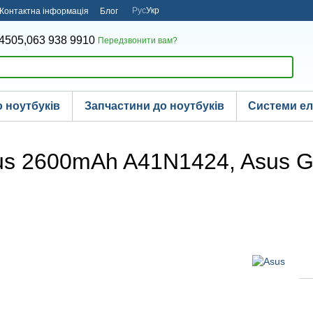
Рус
Укр
Контактна інформація
Блог
4505,
063 938 9910
Передзвонити вам?
 ноутбуків
Запчастини до ноутбуків
Системи е
us 2600mAh A41N1424, Asus G