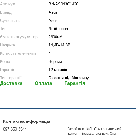
Артикул
BN-AS043C1426
Бренд
Asus
Сумісність
Asus
Тип
Літій-Іонна
Ємність акумулятора
2600мАг
Напруга
14,4В-14,8В
Кількість елементів
4
Колір
Чорний
Гарантія
12 місяців
Тип гарантії
Гарантія від Магазину
Доставка
Оплата
Гарантія
Контактна інформація
097 350 3544
Україна м. Київ Святошинський
район - Борщагівка вул. Сім'ї