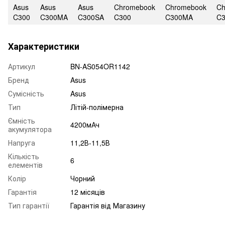
Asus
Asus
Asus
Chromebook
Chromebook
Ch
C300
C300MA
C300SA
C300
C300MA
C
Характеристики
Артикул
BN-AS054OR1142
Бренд
Asus
Сумісність
Asus
Тип
Літій-полімерна
Ємність
4200мАч
акумулятора
Напруга
11,2В-11,5В
Кількість
6
елементів
Колір
Чорний
Гарантія
12 місяців
Тип гарантії
Гарантія від Магазину