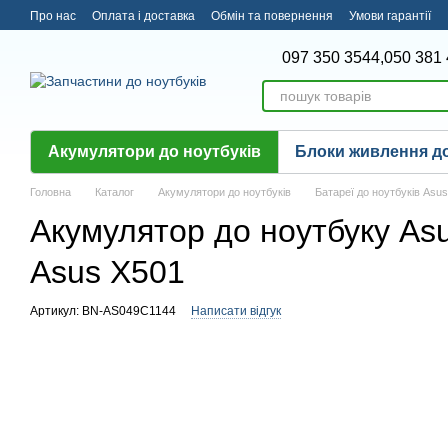
Перейти до основного контенту
Про нас
Оплата і доставка
Обмін та повернення
Умови гарантії
097 350 3544,
050 381 
Акумулятори до ноутбуків
Блоки живлення до
Головна
Каталог
Акумулятори до ноутбуків
Батареї до ноутбуків Asus
Акумулятор до ноутбуку As
Asus X501
Артикул: BN-AS049C1144
Написати відгук