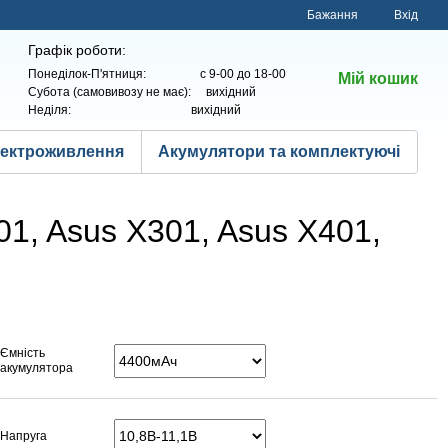
Бажання
Вхід
Графік роботи:
Понеділок-П'ятниця: с 9-00 до 18-00
Мій кошик
Субота (самовивозу не має): вихідний
Неділя: вихідний
лектроживлення
Акумулятори та комплектуючі
1, Asus X301, Asus X401,
Ємність
акумулятора
Напруга