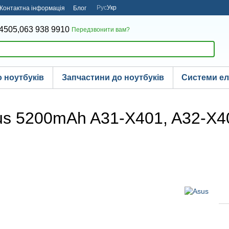
Рус
Укр
Контактна інформація
Блог
4505,
063 938 9910
Передзвонити вам?
 ноутбуків
Запчастини до ноутбуків
Системи е
us 5200mAh A31-X401, A32-X40