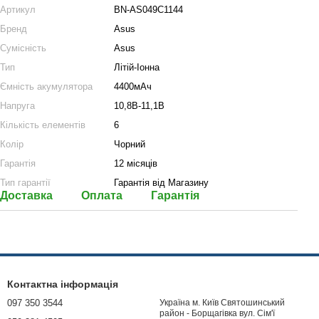
Артикул
BN-AS049C1144
Бренд
Asus
Сумісність
Asus
Тип
Літій-Іонна
Ємність акумулятора
4400мАч
Напруга
10,8В-11,1В
Кількість елементів
6
Колір
Чорний
Гарантія
12 місяців
Тип гарантії
Гарантія від Магазину
Доставка
Оплата
Гарантія
Контактна інформація
097 350 3544
Україна м. Київ Святошинський
район - Борщагівка вул. Сім'ї